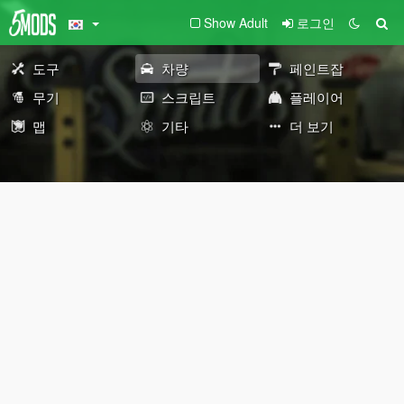
Show Adult
로그인
도구
차량
페인트잡
무기
스크립트
플레이어
맵
기타
더 보기