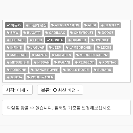
자동차
바닐라 편집
ASTON MARTIN
AUDI
BENTLEY
BMW
BUGATTI
CADILLAC
CHEVROLET
DODGE
FERRARI
FORD
HONDA
HUMMER
HYUNDAI
INFINITI
JAGUAR
JEEP
LAMBORGHINI
LEXUS
MASERATI
MAZDA
MCLAREN
MERCEDES-BENZ
MITSUBISHI
NISSAN
PAGANI
PEUGEOT
PONTIAC
PORSCHE
RANGE ROVER
ROLLS ROYCE
SUBARU
TOYOTA
VOLKSWAGEN
시각:
어제
분류:
최신 버전
파일을 찾을 수 없습니다, 필터링 기준을 변경해보십시오.