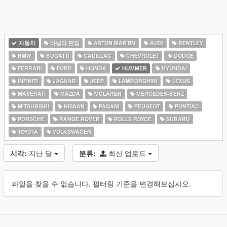
자동차
바닐라 편집
ASTON MARTIN
AUDI
BENTLEY
BMW
BUGATTI
CADILLAC
CHEVROLET
DODGE
FERRARI
FORD
HONDA
HUMMER
HYUNDAI
INFINITI
JAGUAR
JEEP
LAMBORGHINI
LEXUS
MASERATI
MAZDA
MCLAREN
MERCEDES-BENZ
MITSUBISHI
NISSAN
PAGANI
PEUGEOT
PONTIAC
PORSCHE
RANGE ROVER
ROLLS ROYCE
SUBARU
TOYOTA
VOLKSWAGEN
시각:
지난 달
분류:
최신 업로드
파일을 찾을 수 없습니다, 필터링 기준을 변경해보십시오.