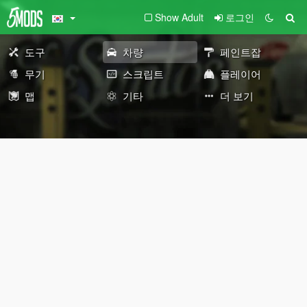
Show Adult
로그인
도구
차량
페인트잡
무기
스크립트
플레이어
맵
기타
더 보기