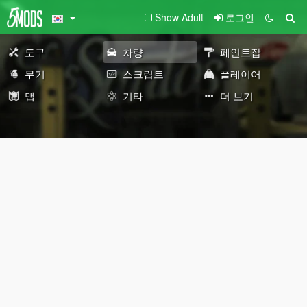
Show Adult
로그인
도구
차량
페인트잡
무기
스크립트
플레이어
맵
기타
더 보기