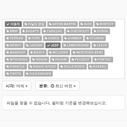
자동차
바닐라 편집
ASTON MARTIN
AUDI
BENTLEY
BMW
BUGATTI
CADILLAC
CHEVROLET
DODGE
FERRARI
FORD
HONDA
HUMMER
HYUNDAI
INFINITI
JAGUAR
JEEP
LAMBORGHINI
LEXUS
MASERATI
MAZDA
MCLAREN
MERCEDES-BENZ
MITSUBISHI
NISSAN
PAGANI
PEUGEOT
PONTIAC
PORSCHE
RANGE ROVER
ROLLS ROYCE
SUBARU
TOYOTA
VOLKSWAGEN
시각:
어제
분류:
최신 버전
파일을 찾을 수 없습니다, 필터링 기준을 변경해보십시오.