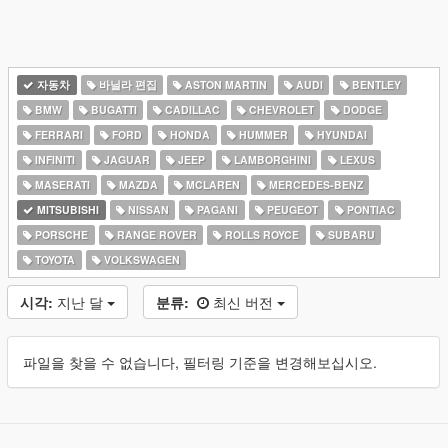
자동차
바닐라 편집
ASTON MARTIN
AUDI
BENTLEY
BMW
BUGATTI
CADILLAC
CHEVROLET
DODGE
FERRARI
FORD
HONDA
HUMMER
HYUNDAI
INFINITI
JAGUAR
JEEP
LAMBORGHINI
LEXUS
MASERATI
MAZDA
MCLAREN
MERCEDES-BENZ
MITSUBISHI
NISSAN
PAGANI
PEUGEOT
PONTIAC
PORSCHE
RANGE ROVER
ROLLS ROYCE
SUBARU
TOYOTA
VOLKSWAGEN
시각:
지난 달
분류:
최신 버전
파일을 찾을 수 없습니다, 필터링 기준을 변경해보십시오.