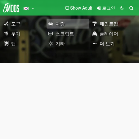
Show Adult
로그인
도구
차량
페인트잡
무기
스크립트
플레이어
맵
기타
더 보기