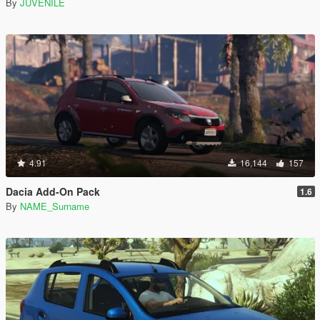
By
JUVENILE
4.91
16,144
157
Dacia Add-On Pack
1.6
By
NAME_Surname