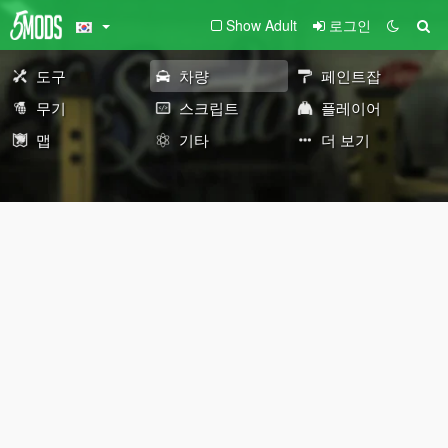
Show Adult
로그인
도구
차량
페인트잡
무기
스크립트
플레이어
맵
기타
더 보기