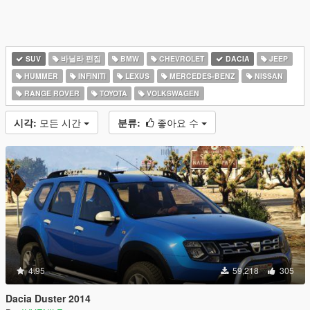
SUV
바닐라 편집
BMW
CHEVROLET
DACIA
JEEP
HUMMER
INFINITI
LEXUS
MERCEDES-BENZ
NISSAN
RANGE ROVER
TOYOTA
VOLKSWAGEN
시각:
모든 시간
분류:
좋아요 수
4.95
59,218
305
Dacia Duster 2014