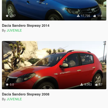
4.97
17,735
114
Dacia Sandero Stepway 2014
By
JUVENILE
5.0
9,063
87
Dacia Sandero Stepway 2008
By
JUVENILE