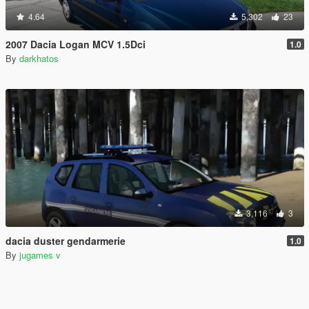
4.64
5,302
23
2007 Dacia Logan MCV 1.5Dci
1.0
By
darkhatos
3,116
3
dacia duster gendarmerie
1.0
By
jugames v