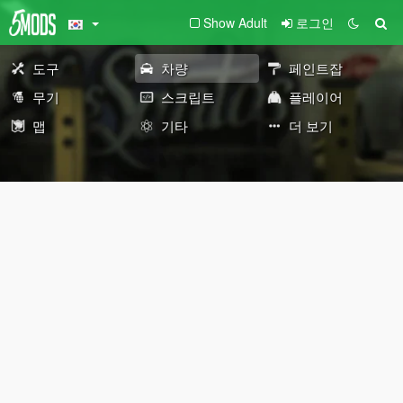
Show Adult
로그인
도구
차량
페인트잡
무기
스크립트
플레이어
맵
기타
더 보기