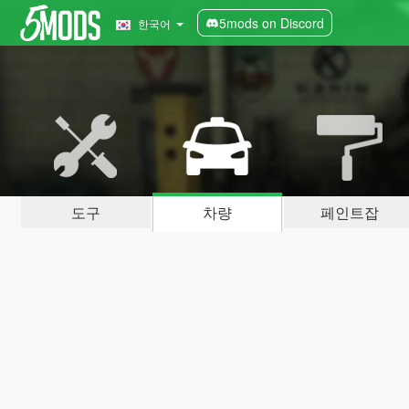
5mods on Discord
한국어
도구
차량
페인트잡