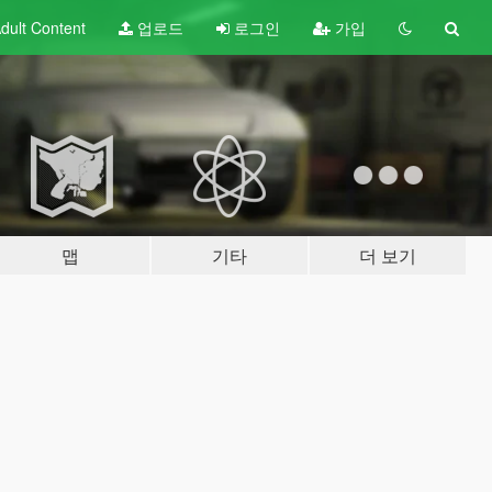
dult
Content
업로드
로그인
가입
맵
기타
더 보기