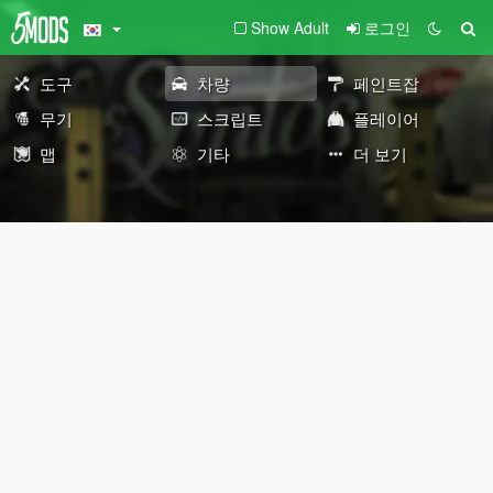
Show Adult
로그인
도구
차량
페인트잡
무기
스크립트
플레이어
맵
기타
더 보기