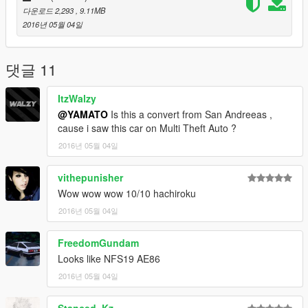
다운로드 2,293
, 9.11MB
2016년 05월 04일
댓글 11
ItzWalzy
@YAMATO
Is this a convert from San Andreeas ,
cause i saw this car on Multi Theft Auto ?
2016년 05월 04일
vithepunisher
Wow wow wow 10/10 hachiroku
2016년 05월 04일
FreedomGundam
Looks like NFS19 AE86
2016년 05월 04일
Stanced_Kz