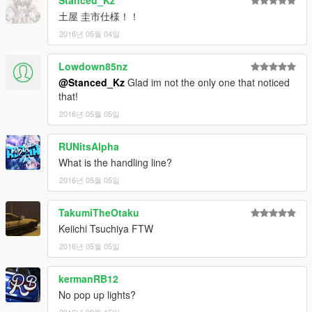
土屋 圭市仕様！！
2016년 05월 04일
Lowdown85nz
@Stanced_Kz
Glad im not the only one that noticed
that!
2016년 05월 05일
RUNitsAlpha
What is the handling line?
2016년 05월 05일
TakumiTheOtaku
Keiichi Tsuchiya FTW
2016년 05월 05일
kermanRB12
No pop up lights?
2016년 09월 15일