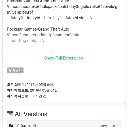
Rockstar Games\Grand Theft Auto
V\mods\update\x64\dlcpacks\patchday3ng\dlc.rpf\x64\levels\gt
a5\vehicles.rpf
「futo.yft futo.ytd futo_hi.yft futo+hi.ytd」IN
Rockstar Games\Grand Theft Auto
V\mods\update\update.rpf\common\data
「handling.meta」IN
Rockstar Games\Grand Theft Auto
V\mods\update\update.rpf\common\data\levels\gta5
Show Full Description
「vehicles.meta」IN
자동차
2016년 05월 04일
최초 업로드:
2016년 05월 04일
마지막 업로드:
3시간 전
마지막 다운로드:
All Versions
1.0
(current)