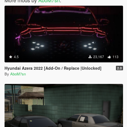
More mods by
AboM7sn
:
4.5
23,167
113
Hyundai Azera 2022 [Add-On / Replace |Unlocked]
2.0
By
AboM7sn