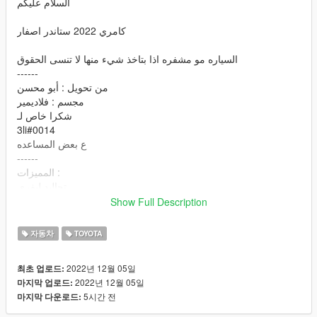
السلام عليكم
كامري 2022 ستاندر اصفار
السياره مو مشفره اذا بتاخذ شيء منها لا تنسى الحقوق
------
من تحويل : أبو محسن
مجسم : فلاديمير
شكرا خاص لـ
3li#0014
ع بعض المساعده
------
المميزات :
تجاليد ليفري
( جميع الابواب والشنطة تفتح ( الكبوت م يفتح
Show Full Description
جميع الانوار تشتغل
تغبيره على السياره
자동차
TOYOTA
قزاز ينكسر
اللوحة الامامية والخلفية اكسترا
2022년 12월 05일
최초 업로드:
يد اللاعب على الدركسون
2022년 12월 05일
마지막 업로드:
داخلية ممتازة بعروقها
5시간 전
마지막 다운로드:
تدعم جميع مميزات اللعبة
V-Ray على بعض الانوار