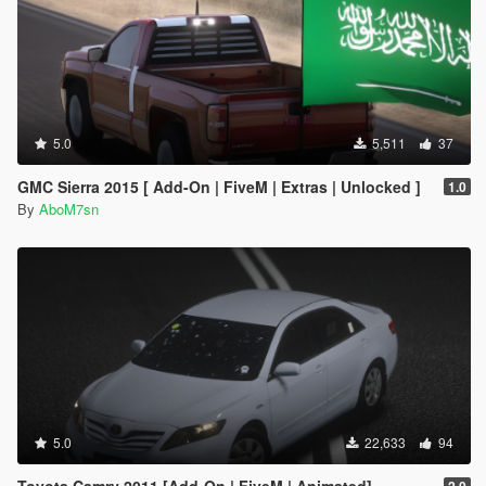
5.0
5,511
37
GMC Sierra 2015 [ Add-On | FiveM | Extras | Unlocked ]
1.0
By
AboM7sn
5.0
22,633
94