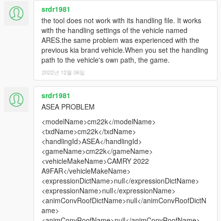
srdr1981
the tool does not work with its handling file. It works
with the handling settings of the vehicle named
ARES.the same problem was experienced with the
previous kia brand vehicle.When you set the handling
path to the vehicle's own path, the game.
2022년 12월 06일
srdr1981
ASEA PROBLEM
<modelName>cm22k</modelName>
<txdName>cm22k</txdName>
<handlingId>ASEA</handlingId>
<gameName>cm22k</gameName>
<vehicleMakeName>CAMRY 2022
A9FAR</vehicleMakeName>
<expressionDictName>null</expressionDictName>
<expressionName>null</expressionName>
<animConvRoofDictName>null</animConvRoofDictN
ame>
<animConvRoofName>null</animConvRoofName>