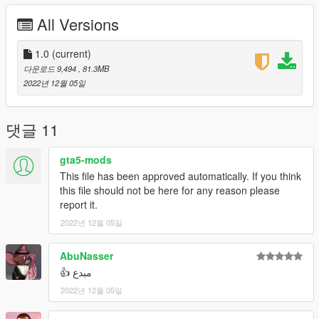
------
All Versions
مكان التثبيت :
Grand Theft Auto V\mods\update\x64\dlcpacks
------
1.0
(current)
Discord Server : https://discord.gg/9dZN5nkC9K
다운로드 9,494
, 81.3MB
Discord : abom7sn
2022년 12월 05일
----------------------------------------------------------------------------
Toyota Camry 2022 LE 0KM
댓글 11
This car is unlock , you can edit it but don't forget the
copyrights
gta5-mods
------
This file has been approved automatically. If you think
Converted By : AboM7sn (me)
this file should not be here for any reason please
------
report it.
Features :
2022년 12월 05일
All doors and boot working (Bonnet dosen't work)
Working Lights
No tint on light glass and front glass
AbuNasser
Support ALL game features
مبدع 👍
Plates as Extra
2022년 12월 05일
Dirt on Body
Breakable Glass