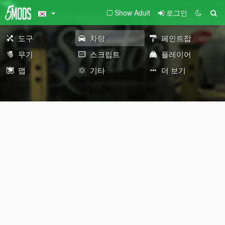
Show Adult
로그인
도구
차량
페인트잡
무기
스크립트
플레이어
맵
기타
더 보기