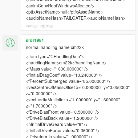
<animConvRoofWindowsAffected/>
<ptfxAssetName>null</ptfxAssetName>
<audioNameHash>TAILGATER</audioNameHash>
2022년 12월 06일
srdr1981
normal handling name cm22k
<Item type="CHandlingData">
<handlingName>cm22k</handlingName>
<fMass value="1600.000000" />
<fInitialDragCoeff value="10.240000" />
<fPercentSubmerged value="85.000000" />
<vecCentreOfMassOffset x="0.000000" y="0.050000"
z="0.000000" />
<vecInertiaMultiplier x="1.000000" y="1.600000"
z="1.700000" />
<fDriveBiasFront value="0.500000" />
<fDriveBiasBack value="1.200000" />
<nInitialDriveGears value="6" />
<fInitialDriveForce value="0.36000" />
<fDriveInertia value="1.000000" />