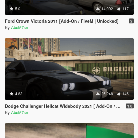
5.0
14,092
117
Ford Crown Victoria 2011 [Add-On / FiveM | Unlocked]
2
By
AboM7sn
4.83
26,248
146
Dodge Challenger Hellcat Widebody 2021 [ Add-On / FiveM | Animated | Tuning ]
1.0
By
AboM7sn