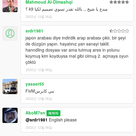
Mahmoud Al-Dimashqi
Hand on Steering
HQ Interior
مبدع يا شيخ ,, بالله تقدر تسوي تصميم لكيا k9 ؟
V-Ray for some lights
2022년 12월 06일
------
Bugs:
srdr1981
no 3D engine
japon arabası diye indirdik arap arabası çıktı. bir şeyi
------
de düzgün yapın. hayatınız yan sanayi taklit.
Install:
hanndling dosyası var ama tutmuş ares in yolunu
Grand Theft Auto V\mods\update\x64\dlcpacks
koymuş kim koyduysa mal gibi olmuş 2. açmaya oyun
------
çöktü
Discord Server : https://discord.gg/9dZN5nkC9K
Discord : abom7sn
2022년 12월 06일
yasser55
نبي كابرسFivM
2022년 12월 06일
AboM7sn
제작자
@srdr1981
English please
2022년 12월 06일