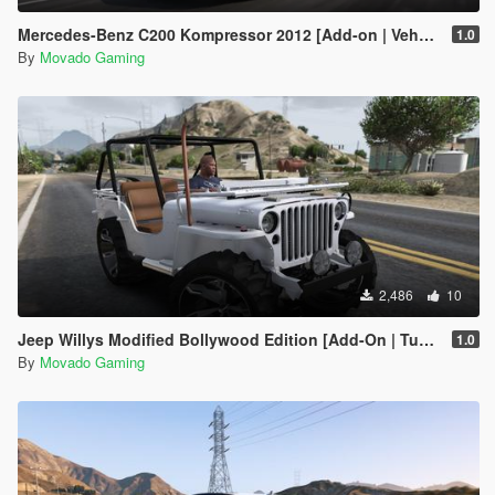
Mercedes-Benz C200 Kompressor 2012 [Add-on | VehFuncsV | Tuning]
1.0
By
Movado Gaming
2,486
10
Jeep Willys Modified Bollywood Edition [Add-On | Tuning]
1.0
By
Movado Gaming