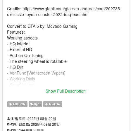
Credits: https://www.gtaall.com/gta-san-andreas/cars/202735-
exclusive-toyota-coaster-2022-iraq-bus.html
Convert to GTA 5 by: Movado Gaming
Features:
Working aspects
- HQ interior
- External HQ
- Add-on On Tuning
- The steering wheel is rotatable
- HQ Dirt
- VehFunc [Widnscreen Wipers]
- Working Dials
- Singal Livery
- Slide Door
Show Full Description
If you want me to make a custom template for you, contact me
ADD-ON
버스
TOYOTA
on discord
2025년 08월 20일
최초 업로드:
Installation addon:
2025년 08월 20일
마지막 업로드:
6분 전
마지막 다운로드: