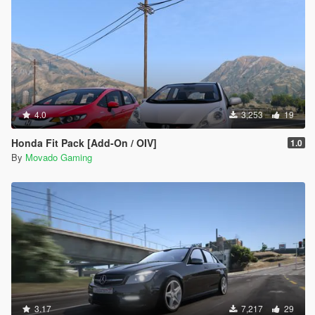
4.0
3,253
19
Honda Fit Pack [Add-On / OIV]
1.0
By
Movado Gaming
3.17
7,217
29