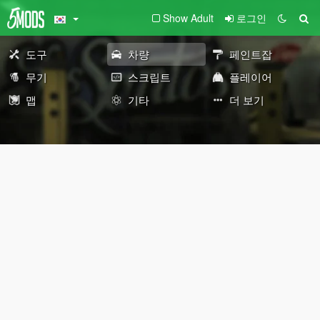
Show Adult
로그인
도구
차량
페인트잡
무기
스크립트
플레이어
맵
기타
더 보기