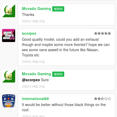
Movado Gaming
제작자
Thanks
2025년 08월 20일
scorpex
Good quality model, could you add an exhaust
though and maybe some more liveries? hope we can
see some vans aswell in the future like Nissan,
Toyota etc
2025년 08월 24일
Movado Gaming
제작자
@scorpex
Sure
2025년 08월 25일
international69
It would be better without those black things on the
roof.
2026년 06월 06일