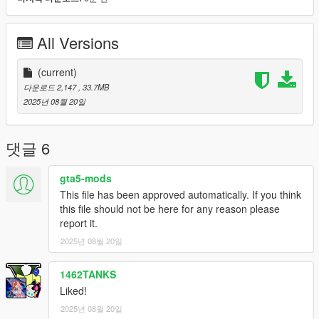
1-Put the "coaster" folder into the dlcpacks with exactly folder
structure as Grand Theft Auto V/mods/update/x64/dlcpacks.
All Versions
2-Edit dlclist.xml (Grand Theft Auto
V/mods/update/update.rpf/common/data/dlclist.xml) and add a
line "dlcpacks:/lianamc/". To spawn the car, you can use any
(current)
trainer or
다운로드 2,147
, 33.7MB
2025년 08월 20일
Installation VehFuncs:
Drag And Drop In to Gta v Folder Directory
댓글 6
gta5-mods
This file has been approved automatically. If you think
this file should not be here for any reason please
report it.
2025년 08월 20일
1462TANKS
Liked!
2025년 08월 20일