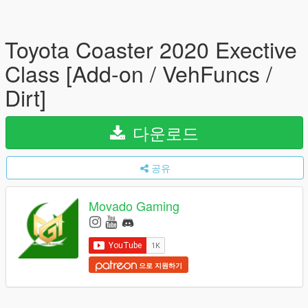
Toyota Coaster 2020 Exective
Class [Add-on / VehFuncs /
Dirt]
다운로드
공유
Movado Gaming
으로 지원하기