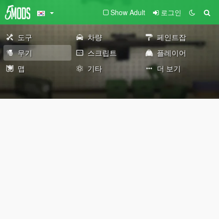
Show Adult
로그인
도구
차량
페인트잡
무기
스크립트
플레이어
맵
기타
더 보기