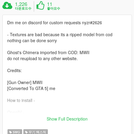
1,226
11
다운로드수
좋아요수
Dm me on discord for custom requests nyzr#2626
- Textures are bad because its a ripped model from cod
nothing can be done sorry
Ghost's Chimera imported from COD: MWII
do not reupload to any other website.
Credits:
[Gun Owner] MWII
[Converted To GTA 5] me
How to install -
OpenIV -
mods > update > x64 > dlcpacks > patchday8ng > dlc.rpf > x64
Show Full Description
> models > cdimages > -weapons.rpf
SMG
무기 텍스쳐