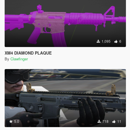
1,095
6
XM4 DIAMOND PLAQUE
By
Clawfinger
5.0
718
11