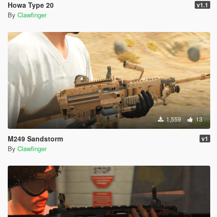
Howa Type 20
v1.1
By
Clawfinger
1,559
13
M249 Sandstorm
v1
By
Clawfinger