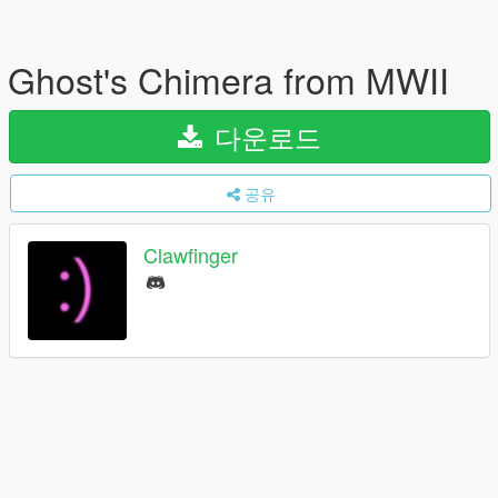
Ghost's Chimera from MWII
다운로드
공유
Clawfinger