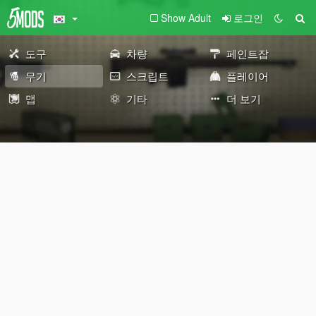
Show Adult
로그인
도구
차량
페인트잡
무기
스크립트
플레이어
맵
기타
더 보기