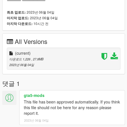
Lua file is not needed for the single-player installation.
2023년 06월 04일
최초 업로드:
2023년 06월 04일
마지막 업로드:
10시간 전
마지막 다운로드:
All Versions
(current)
다운로드 1,226
, 27.8MB
2023년 06월 04일
댓글 1
gta5-mods
This file has been approved automatically. If you think
this file should not be here for any reason please
report it.
2023년 06월 04일