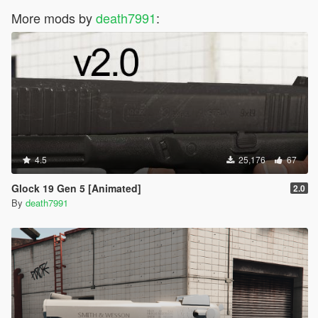
More mods by
death7991
:
4.5
25,176
67
Glock 19 Gen 5 [Animated]
2.0
By
death7991