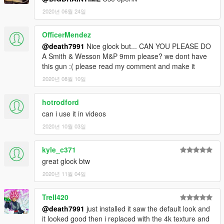
2020년 06월 24일
OfficerMendez
@death7991
Nice glock but... CAN YOU PLEASE DO
A Smith & Wesson M&P 9mm please? we dont have
this gun :( please read my comment and make it
2020년 08월 10일
hotrodford
can i use it in videos
2020년 10월 03일
kyle_c371
great glock btw
2020년 11월 04일
Trell420
@death7991
just installed it saw the default look and
it looked good then i replaced with the 4k texture and