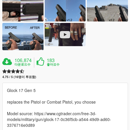
106,874
183
다운로드수
좋아요수
4.75 / 5 (16명이 투표함)
Glock 17 Gen 5
replaces the Pistol or Combat Pistol, you choose
Model source: https://www.cgtrader.com/free-3d-
models/military/gun/glock-17-0c36f5cb-a544-49d9-ad60-
3376716e0d89