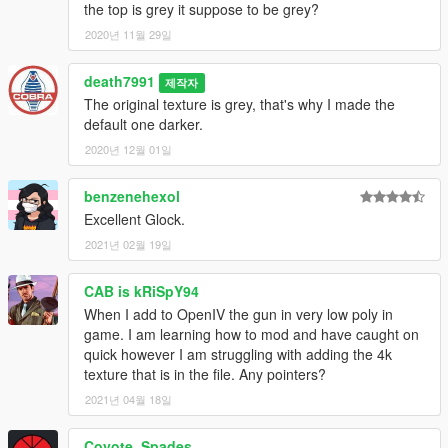
the top is grey it suppose to be grey?
2020년 11월 29일
death7991
제작자
The original texture is grey, that's why I made the
default one darker.
2020년 12월 01일
benzenehexol
Excellent Glock.
2021년 02월 19일
CAB is kRiSpY94
When I add to OpenIV the gun in very low poly in
game. I am learning how to mod and have caught on
quick however I am struggling with adding the 4k
texture that is in the file. Any pointers?
2021년 04월 18일
Coyote_Spades