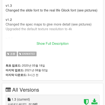
v1.3
Changed the slide font to the real life Glock font (see pictures)
v1.2
Changed the spec maps to give more detail (see pictures)
Upgraded the default texture resolution to 4k
v 1.1
Updated the texture colors
Show Full Description
Install Instructions:
권총
ANIMATED
update > x64 > dlcpacks > patchday8ng > dlc.rpf > x64 >
2020년 05월 18일
최초 업로드:
models > cdimages > weapons.rpf
2021년 08월 02일
마지막 업로드:
3시간 전
마지막 다운로드:
MAKE SURE TO BACKUP YOUR FILES
All Versions
1.3
(current)
다운로드 60,571
, 52.2MB