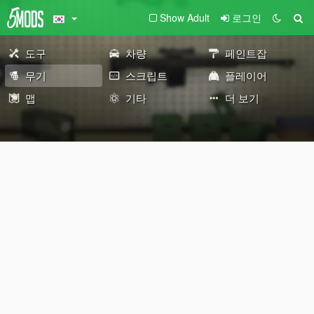
Show Adult
로그인
도구
차량
페인트잡
무기
스크립트
플레이어
맵
기타
더 보기