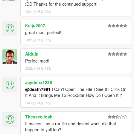
:DD Thanks for the continued support!
2021년 08월 02일
Kaiju2007
great mod, perfect!!
2021년 11월 22일
Alduin
Perfect mod!
2022년 01월 11일
Jaydenx1236
@death7991
I Can't Open The File I See It I Click On
It And It Brings Me To RockStar How Do I Open It ?
2022년 01월 29일
TheyseeJosh
It makes it as a rar file and dosent work. did that
happen to yall too?