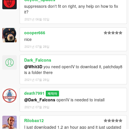
suppressors don't fit on right, any help on how to fix
it?
2021년 06월 02일
oooper666
nice
2021년 07월 28일
Dark_Falcons
@Whit3D
you need openIV to download it, patchday8
is a folder there
2021년 07월 28일
death7991
제작자
@Dark_Falcons
openIV is needed to install
2021년 07월 29일
Rilobax12
I just downloaded 1.2 an hour ago and it just updated