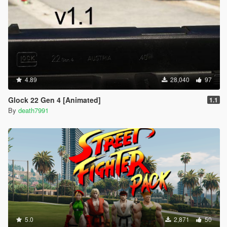
4.89
28,040
97
Glock 22 Gen 4 [Animated]
1.1
By
death7991
5.0
2,871
50