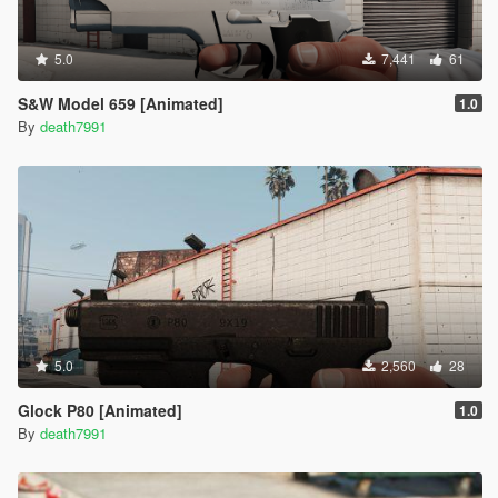
5.0
7,441
61
S&W Model 659 [Animated]
1.0
By
death7991
5.0
2,560
28
Glock P80 [Animated]
1.0
By
death7991