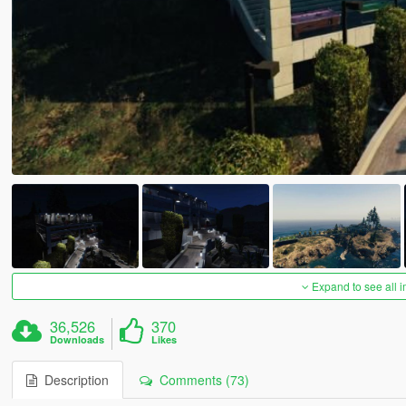
Expand to see all 
36,526
370
Downloads
Likes
Description
Comments (73)