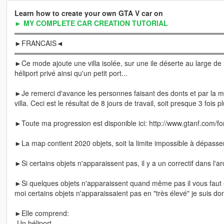
Learn how to create your own GTA V car on
► MY COMPLETE CAR CREATION TUTORIAL
═════════════════════════════════════════
►FRANCAIS◄
═════════════════════════════════════════
►Ce mode ajoute une villa isolée, sur une ile déserte au large de 
héliport privé ainsi qu'un petit port...
►Je remerci d'avance les personnes faisant des donts et par la
villa. Ceci est le résultat de 8 jours de travail, soit presque 3 fois 
►Toute ma progression est disponible ici: http://www.gtanf.com/f
►La map contient 2020 objets, soit la limite impossible à dépasser 
►Si certains objets n'apparaissent pas, il y a un correctif dans l'a
►Si quelques objets n'apparaissent quand même pas il vous faut e
moi certains objets n'apparaissaient pas en "très élevé" je suis do
►Elle comprend:
-Un héliport