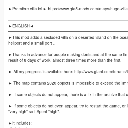
►Première villa ici ► https://www.gta5-mods.com/maps/huge-villa-
═════════════════════════════════════════
►ENGLISH◄
═════════════════════════════════════════
►This mod adds a secluded villa on a deserted island on the ocean,
heliport and a small port ...
►Thanks in advance for people making donts and at the same tim
result of 8 days of work, almost three times more than the first.
► All my progress is available here: http://www.gtanf.com/forums/
► The map contains 2020 objects is impossible to exceed the limit 
► If some objects do not appear, there is a fix in the archive that 
► If some objects do not even appear, try to restart the game, or 
"very high" so I Spent "high".
►It includes: