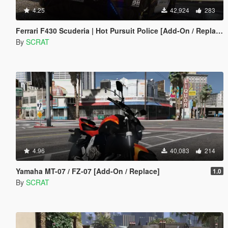
4.25
42,924
283
Ferrari F430 Scuderia | Hot Pursuit Police [Add-On / Replace | Tuning | Template]
By
SCRAT
4.96
40,083
214
Yamaha MT-07 / FZ-07 [Add-On / Replace]
1.0
By
SCRAT