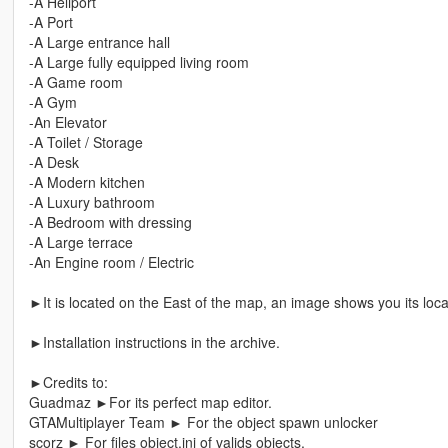
-A Heliport
-A Port
-A Large entrance hall
-A Large fully equipped living room
-A Game room
-A Gym
-An Elevator
-A Toilet / Storage
-A Desk
-A Modern kitchen
-A Luxury bathroom
-A Bedroom with dressing
-A Large terrace
-An Engine room / Electric
►It is located on the East of the map, an image shows you its loca
►Installation instructions in the archive.
►Credits to:
Guadmaz ►For its perfect map editor.
GTAMultiplayer Team ► For the object spawn unlocker
scorz ► For files object.ini of valids objects.