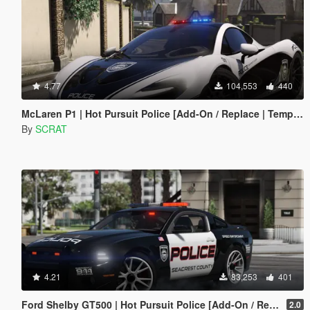
4.77
104,553
440
McLaren P1 | Hot Pursuit Police [Add-On / Replace | Template]
By
SCRAT
4.21
83,253
401
Ford Shelby GT500 | Hot Pursuit Police [Add-On / Replace | Template]
2.0