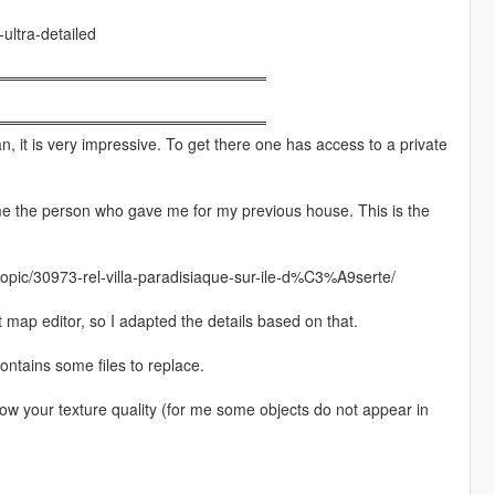
ultra-detailed
═════════════════════════
═════════════════════════
 it is very impressive. To get there one has access to a private
e the person who gave me for my previous house. This is the
topic/30973-rel-villa-paradisiaque-sur-ile-d%C3%A9serte/
map editor, so I adapted the details based on that.
contains some files to replace.
low your texture quality (for me some objects do not appear in