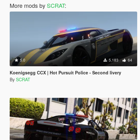
More mods by
SCRAT
:
5.0
5,183
64
Koenigsegg CCX | Hot Pursuit Police - Second livery
By
SCRAT