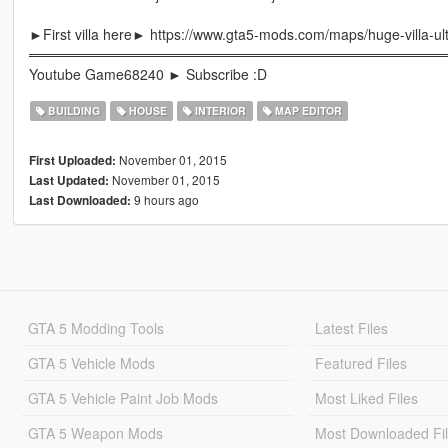
►First villa here► https://www.gta5-mods.com/maps/huge-villa-ult
═════════════════════════════════════════
Youtube Game68240 ► Subscribe :D
BUILDING
HOUSE
INTERIOR
MAP EDITOR
November 01, 2015
First Uploaded:
November 01, 2015
Last Updated:
9 hours ago
Last Downloaded:
GTA 5 Modding Tools
Latest Files
GTA 5 Vehicle Mods
Featured Files
GTA 5 Vehicle Paint Job Mods
Most Liked Files
GTA 5 Weapon Mods
Most Downloaded Fi