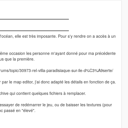
═════════════════════════
═════════════════════════
l'océan, elle est très imposante. Pour s'y rendre on a accès à un
 même occasion les personne m'ayant donné pour ma précédente
plus que la première.
orums/topic/30973-rel-villa-paradisiaque-sur-ile-d%C3%A9serte/
par le map editor, j'ai donc adapté les détails en fonction de ça.
rchive qui contient quelques fichiers à remplacer.
ssayer de redémarrer le jeu, ou de baisser les textures (pour
nc passé en "élevé".