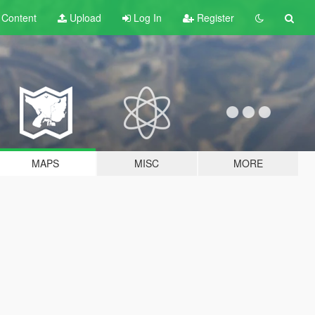
t
Content
Upload
Log In
Register
MAPS
MISC
MORE