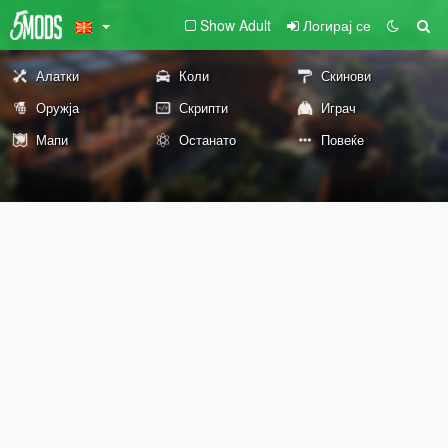
Show Adult
Логирај се
Алатки
Коли
Скинови
Оружја
Скрипти
Играч
Мапи
Останато
Повеќе