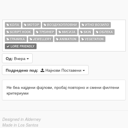
КОЛА
МОТОР
ВОЗДУХОПЛОВНИ
ИТНО ВОЗИЛО
SCRIPT HOOK
ТРЕИНЕР
МИСИЈА
SKIN
ОБЛЕКА
ГРАФИКА
JEWELLERY
ANIMATION
VEGETATION
LORE FRIENDLY
Од:
Вчера
Подредено под:
Најнови Поставени
Не беа најдени фајлови, пробај повторно и смени филтени
критериуми
Designed in Alderney
Made in Los Santos