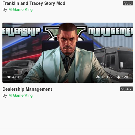
Franklin and Tracey Story Mod
v3.0
By
MrGamerKing
4.34
15.127
120
Dealership Management
v3.4.7
By
MrGamerKing