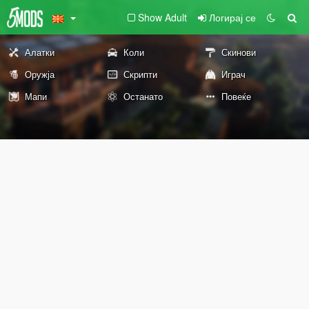
Show Adult
Логирај се
Алатки
Коли
Скинови
Оружја
Скрипти
Играч
Мапи
Останато
Повеќе