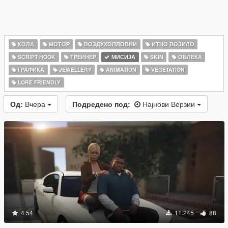
КОЛА
МОТОР
ВОЗДУХОПЛОВНИ
ИТНО ВОЗИЛО
SCRIPT HOOK
ТРЕИНЕР
МИСИЈА
SKIN
ОБЛЕКА
ГРАФИКА
JEWELLERY
ANIMATION
VEGETATION
LORE FRIENDLY
Од:
Вчера
Подредено под:
Најнови Верзии
4.54
11.245
88