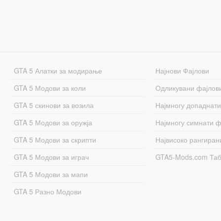
GTA 5 Алатки за модирање
Најнови Фајлови
GTA 5 Модови за коли
Одликувани фајлов
GTA 5 скинови за возила
Најмногу допаднати
GTA 5 Модови за оружја
Најмногу симнати ф
GTA 5 Модови за скрипти
Највисоко рангиран
GTA 5 Модови за играч
GTA5-Mods.com Та
GTA 5 Модови за мапи
GTA 5 Разно Модови