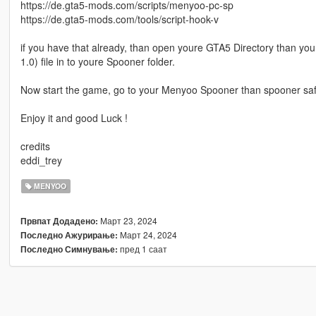
https://de.gta5-mods.com/scripts/menyoo-pc-sp
https://de.gta5-mods.com/tools/script-hook-v
if you have that already, than open youre GTA5 Directory than y
1.0) file in to youre Spooner folder.
Now start the game, go to your Menyoo Spooner than spooner safe 
Enjoy it and good Luck !
credits
eddi_trey
MENYOO
Март 23, 2024
Првпат Додадено:
Март 24, 2024
Последно Ажурирање:
пред 1 саат
Последно Симнување: