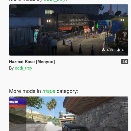
438
4
Hazmat Base [Menyoo]
1.0
By
eddi_trey
More mods in
category:
maps