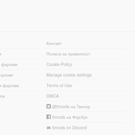
Контакт
и
Полиса за приватност
 фајлови
Cookie Policy
ајлови
Manage cookie settings
и фајлови
Terms of Use
бла
DMCA
@5mods на Твитер
5mods на Фејсбук
5mods on Discord