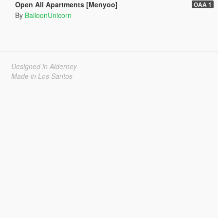
Open All Apartments [Menyoo]
OAA 1
By
BalloonUnicorn
Designed in Alderney
Made in Los Santos