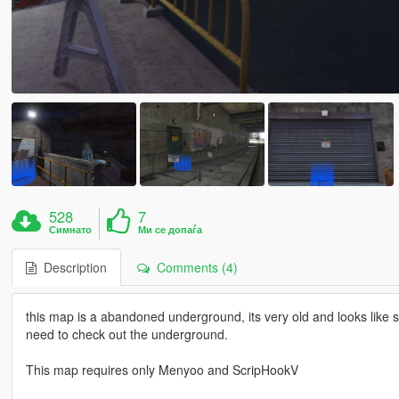
528
7
Симнато
Ми се допаѓа
Description
Comments (4)
this map is a abandoned underground, its very old and looks li
need to check out the underground.
This map requires only Menyoo and ScripHookV