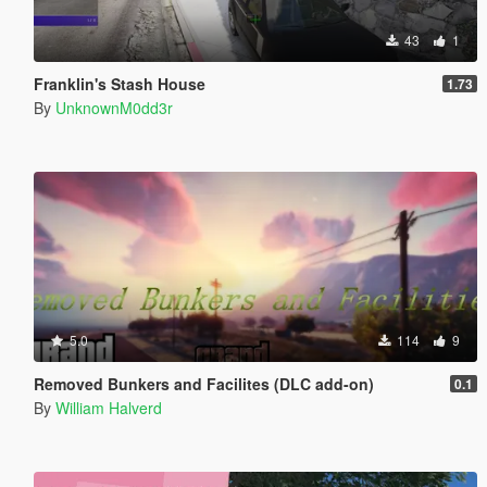
43
1
Franklin's Stash House
1.73
By
UnknownM0dd3r
5.0
114
9
Removed Bunkers and Facilites (DLC add-on)
0.1
By
William Halverd