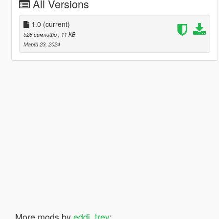
All Versions
1.0
(current)
528 симнато
, 11 KB
Март 23, 2024
More mods by
eddi_trey
: