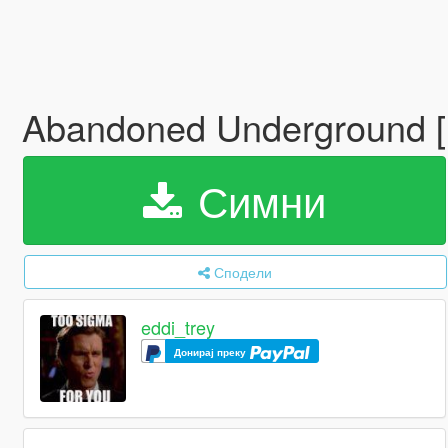
Abandoned Underground 
Симни
Сподели
eddi_trey
Донирај преку