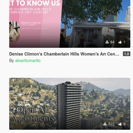
84
1
Denise Clinton's Chamberlain Hills Women's Art Center
1.0
By
alvaritomarito
522
6