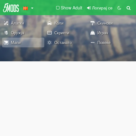
Show Adult
Логирај се
Алатки
Коли
Скинови
Оружја
Скрипти
Играч
Мапи
Останато
Повеќе