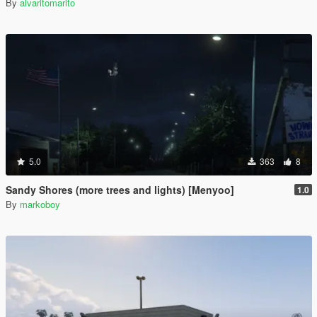
By
alvaritomarito
5.0
363
8
Sandy Shores (more trees and lights) [Menyoo]
1.0
By
markoboy