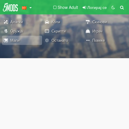
Show Adult
Логирај се
Алатки
Коли
Скинови
Оружја
Скрипти
Играч
Мапи
Останато
Повеќе