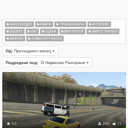
МАПА МОДЕЛ
РАМПИ
ТРКАЧКА МАПА
ИНТЕРИЕР
ОБЈЕКТ
ПАТ
СЦЕНА
MAP EDITOR
SIMPLE TRAINER
MENYOO
COMMUNITY RACES
Од:
Претходниот месец
Подредено под:
Највисоко Рангирани
5.0
255
11