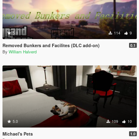
5.0
114
9
Removed Bunkers and Facilites (DLC add-on)
0.1
By
William Halverd
5.0
109
10
Michael's Pets
1.0