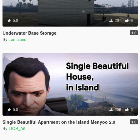
5.0
207
6
Underwater Base Storage
1.0
By
zamalone
5.0
206
6
Single Beautiful Apartment on the Island Menyoo 2.0
1.0
By
LIOR_A6