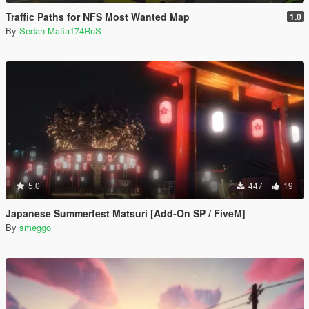
Traffic Paths for NFS Most Wanted Map
1.0
By
Sedan Mafia174RuS
5.0
447
19
Japanese Summerfest Matsuri [Add-On SP / FiveM]
By
smeggo