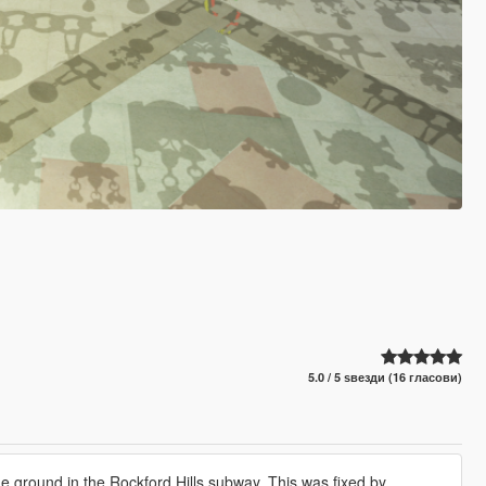
5.0 / 5 ѕвезди (16 гласови)
he ground in the Rockford Hills subway. This was fixed by