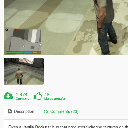
1.474
48
Симнато
Ми се допаѓа
Description
Comments (23)
Fixes a vanilla Rockstar bug that produces flickering textures on t