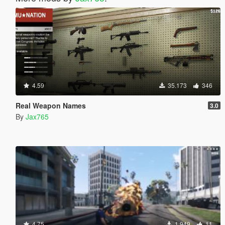
4.59
35.173
346
Real Weapon Names
3.0
By
Jax765
4.75
1.949
11