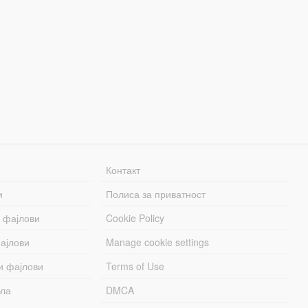
Контакт
и
Полиса за приватност
 фајлови
Cookie Policy
ајлови
Manage cookie settings
и фајлови
Terms of Use
бла
DMCA