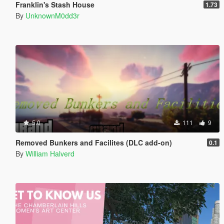
Franklin's Stash House
1.73
By
UnknownM0dd3r
5.0
111
9
Removed Bunkers and Facilites (DLC add-on)
0.1
By
William Halverd