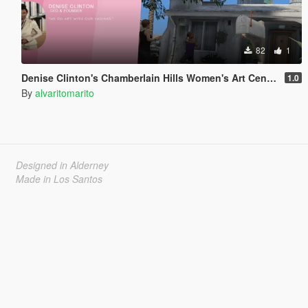
82
1
Denise Clinton's Chamberlain Hills Women's Art Center
1.0
By
alvaritomarito
Designed in Alderney
Made in Los Santos