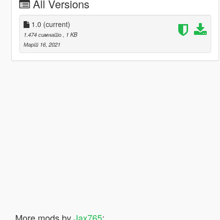
All Versions
1.0
(current)
1.474 симнато
, 1 KB
Март 16, 2021
More mods by
Jax765
: