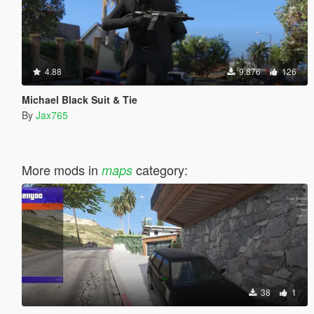
4.88
9.876
126
Michael Black Suit & Tie
By
Jax765
More mods in
category:
maps
38
1