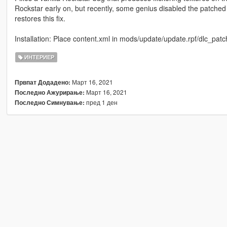
Rockstar early on, but recently, some genius disabled the patched 
restores this fix.
Installation: Place content.xml in mods/update/update.rpf/dlc_pa
ИНТЕРИЕР
Март 16, 2021
Првпат Додадено:
Март 16, 2021
Последно Ажурирање:
пред 1 ден
Последно Симнување: