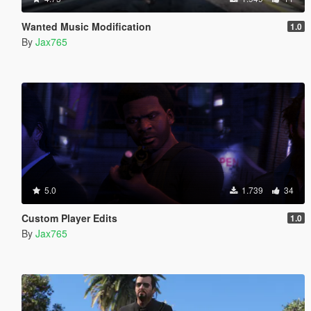
Wanted Music Modification
1.0
By
Jax765
5.0
1.739
34
Custom Player Edits
1.0
By
Jax765