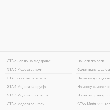
GTA 5 Алатки за модирање
Најнови Фајлови
GTA 5 Модови за коли
Одликувани фајлов
GTA 5 скинови за возила
Најмногу допаднати
GTA 5 Модови за оружја
Најмногу симнати ф
GTA 5 Модови за скрипти
Највисоко рангиран
GTA 5 Модови за играч
GTA5-Mods.com Та