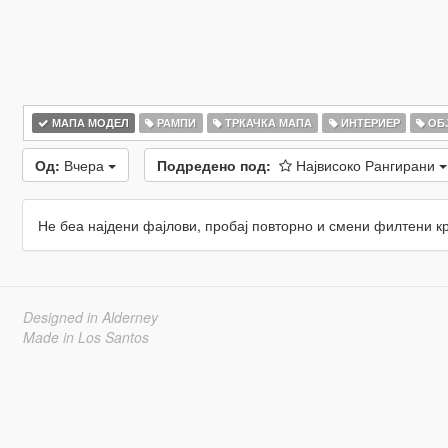
МАПА МОДЕЛ
РАМПИ
ТРКАЧКА МАПА
ИНТЕРИЕР
ОБ
Од:
Вчера
Подредено под:
Највисоко Рангирани
Не беа најдени фајлови, пробај повторно и смени филтени к
Designed in Alderney
Made in Los Santos