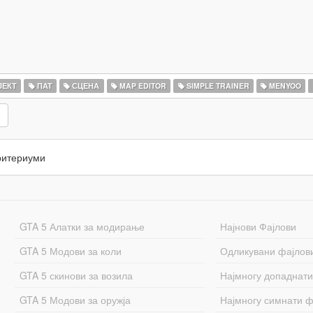
ЈЕКТ
ПАТ
СЦЕНА
MAP EDITOR
SIMPLE TRAINER
MENYOO
ритериуми
GTA 5 Алатки за модирање
Најнови Фајлови
GTA 5 Модови за коли
Одликувани фајлов
GTA 5 скинови за возила
Најмногу допаднати
GTA 5 Модови за оружја
Најмногу симнати ф