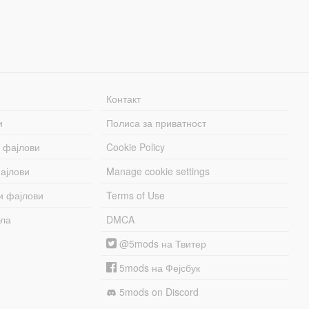
Контакт
и
Полиса за приватност
 фајлови
Cookie Policy
ајлови
Manage cookie settings
и фајлови
Terms of Use
бла
DMCA
@5mods на Твитер
5mods на Фејсбук
5mods on Discord