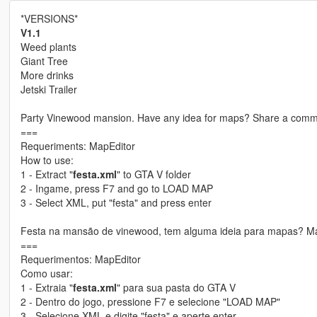
*VERSIONS*
V1.1
Weed plants
Giant Tree
More drinks
Jetski Trailer
Party Vinewood mansion. Have any idea for maps? Share a comm
===
Requeriments: MapEditor
How to use:
1 - Extract "
festa.xml
" to GTA V folder
2 - Ingame, press F7 and go to LOAD MAP
3 - Select XML, put "festa" and press enter
Festa na mansão de vinewood, tem alguma ideia para mapas? M
===
Requerimentos: MapEditor
Como usar:
1 - Extraia "
festa.xml
" para sua pasta do GTA V
2 - Dentro do jogo, pressione F7 e selecione "LOAD MAP"
3 - Selecione XML e digite "festa" e aperte enter