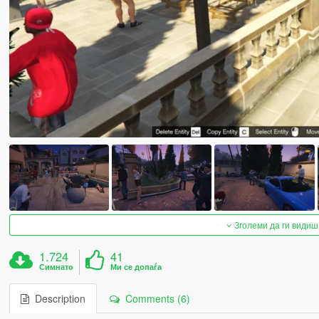
Зголеми да ги видиш
1.724
41
Симнато
Ми се допаѓа
Description
Comments (6)