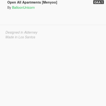
Open All Apartments [Menyoo]
OAA 1
By
BalloonUnicorn
Designed in Alderney
Made in Los Santos