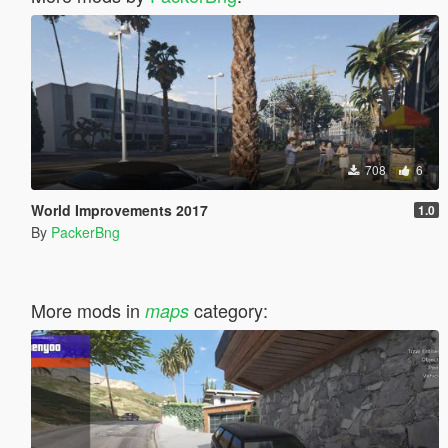
708
6
World Improvements 2017
1.0
By
PackerBng
More mods in
category:
maps