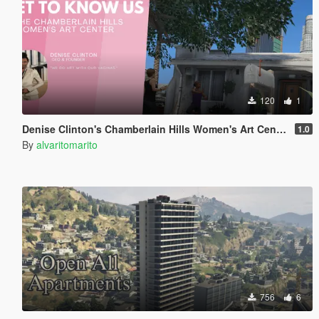
120
1
Denise Clinton's Chamberlain Hills Women's Art Center
1.0
By
alvaritomarito
756
6