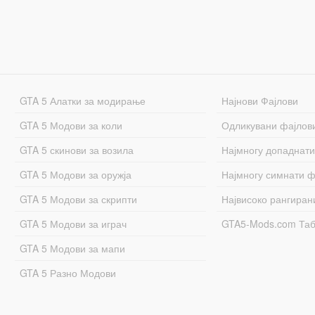
GTA 5 Алатки за модирање
Најнови Фајлови
GTA 5 Модови за коли
Одликувани фајлов
GTA 5 скинови за возила
Најмногу допаднати
GTA 5 Модови за оружја
Најмногу симнати ф
GTA 5 Модови за скрипти
Највисоко рангиран
GTA 5 Модови за играч
GTA5-Mods.com Та
GTA 5 Модови за мапи
GTA 5 Разно Модови