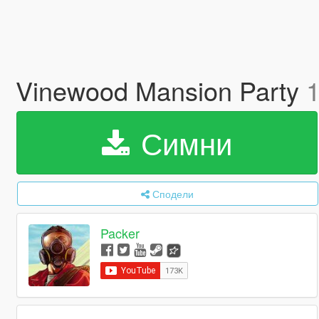
Vinewood Mansion Party
1
Симни
Сподели
Packer