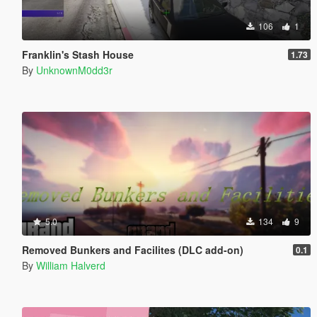
106
1
Franklin's Stash House
1.73
By
UnknownM0dd3r
5.0
134
9
Removed Bunkers and Facilites (DLC add-on)
0.1
By
William Halverd