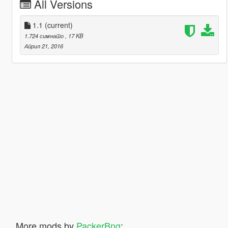
All Versions
1.1
(current)
1.724 симнато
, 17 KB
Април 21, 2016
More mods by
PackerBng
: