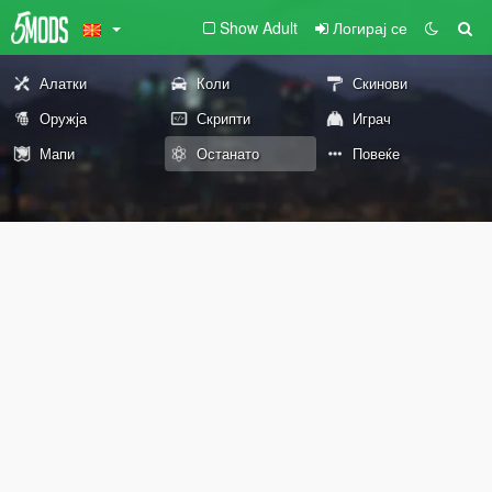
Show Adult
Логирај се
Алатки
Коли
Скинови
Оружја
Скрипти
Играч
Мапи
Останато
Повеќе