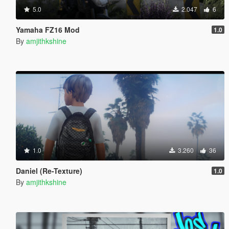
5.0
2.047
6
Yamaha FZ16 Mod
1.0
By
amjithkshine
1.0
3.260
36
Daniel (Re-Texture)
1.0
By
amjithkshine