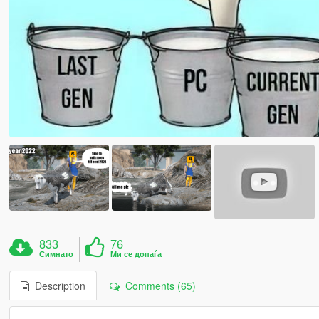
833
76
Симнато
Ми се допаѓа
Description
Comments (65)