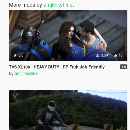
More mods by
amjithkshine
:
5.0
3.501
17
TVS XL100 | HEAVY DUTY | RP Fruit Job Friendly
1.0
By
amjithkshine