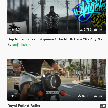
5.0
5.782
46
Drip Puffer Jacket | Supreme / The North Face "By Any Means Necessary"
By
amjithkshine
5.0
87.108
76
Royal Enfield Bullet
2.0