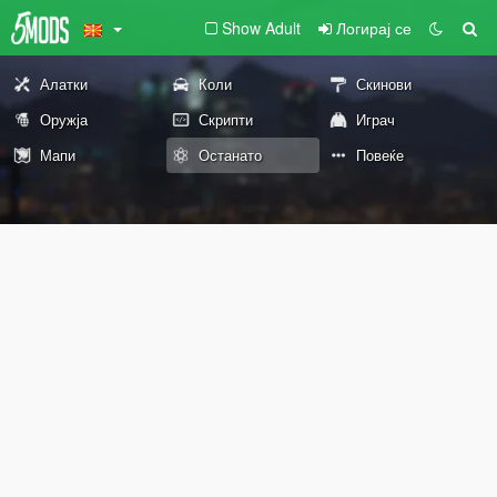
Show Adult
Логирај се
Алатки
Коли
Скинови
Оружја
Скрипти
Играч
Мапи
Останато
Повеќе