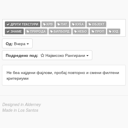
ДРУГИ ТЕКСТУРИ
КРВ
ПАТ
КУЌА
ОБЈЕКТ
ЗНАМЕ
ПРИРОДА
БИЛБОРД
НЕБО
ПРОП
ХУД
Од:
Вчера
Подредено под:
Највисоко Рангирани
Не беа најдени фајлови, пробај повторно и смени филтени
критериуми
Designed in Alderney
Made in Los Santos