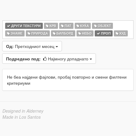
ДРУГИ ТЕКСТУРИ
КРВ
ПАТ
КУЌА
ОБЈЕКТ
ЗНАМЕ
ПРИРОДА
БИЛБОРД
НЕБО
ПРОП
ХУД
Од:
Претходниот месец
Подредено под:
Најмногу допаднато
Не беа најдени фајлови, пробај повторно и смени филтени
критериуми
Designed in Alderney
Made in Los Santos