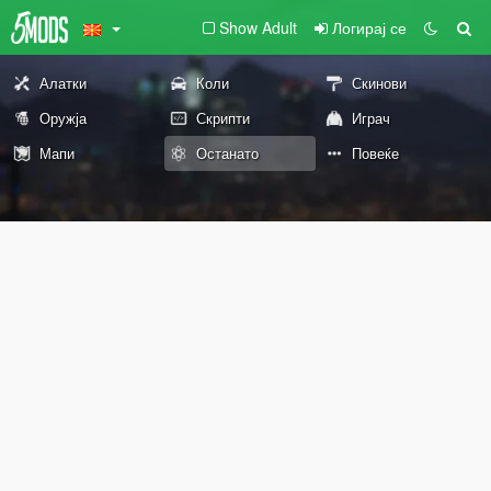
Show Adult
Логирај се
Алатки
Коли
Скинови
Оружја
Скрипти
Играч
Мапи
Останато
Повеќе