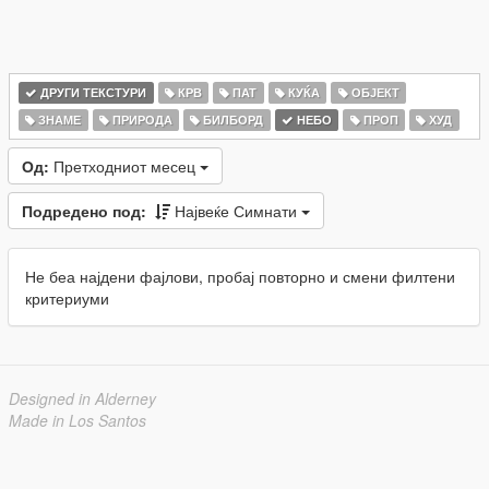
ДРУГИ ТЕКСТУРИ
КРВ
ПАТ
КУЌА
ОБЈЕКТ
ЗНАМЕ
ПРИРОДА
БИЛБОРД
НЕБО
ПРОП
ХУД
Од:
Претходниот месец
Подредено под:
Највеќе Симнати
Не беа најдени фајлови, пробај повторно и смени филтени
критериуми
Designed in Alderney
Made in Los Santos