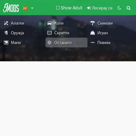
Show Adult
Логирај се
Алатки
Коли
Скинови
Оружја
Скрипти
Играч
Мапи
Останато
Повеќе