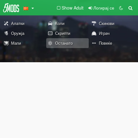
Show Adult
Логирај се
Алатки
Коли
Скинови
Оружја
Скрипти
Играч
Мапи
Останато
Повеќе