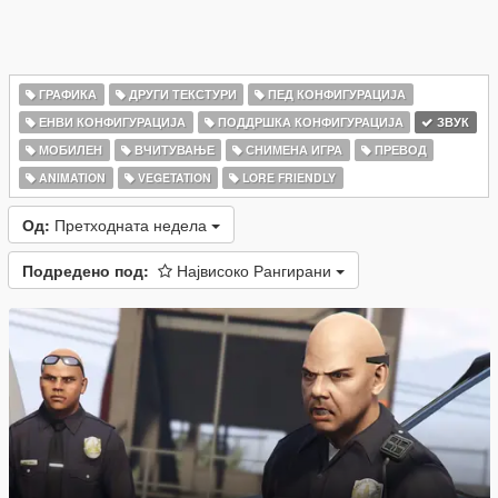
ГРАФИКА
ДРУГИ ТЕКСТУРИ
ПЕД КОНФИГУРАЦИЈА
ЕНВИ КОНФИГУРАЦИЈА
ПОДДРШКА КОНФИГУРАЦИЈА
ЗВУК
МОБИЛЕН
ВЧИТУВАЊЕ
СНИМЕНА ИГРА
ПРЕВОД
ANIMATION
VEGETATION
LORE FRIENDLY
Од:
Претходната недела
Подредено под:
Највисоко Рангирани