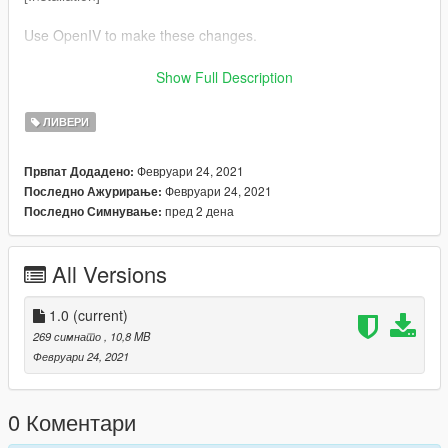
Use OpenIV to make these changes.
1. Add new livery
Show Full Description
Use OpenIV Grand Theft Auto
ЛИВЕРИ
V\update\x64\dlcpacks\mpheist\dlc.rpf\x64\levels\gta5\vehicles\
mpheistvehicles.rpf\kuruma.yft
Февруари 24, 2021
Првпат Додадено:
Февруари 24, 2021
Последно Ажурирање:
Drag the "livery" folder map into kuruma.ytd
пред 2 дена
Последно Симнување:
All Versions
1.0
(current)
269 симнато
, 10,8 MB
Февруари 24, 2021
0 Коментари