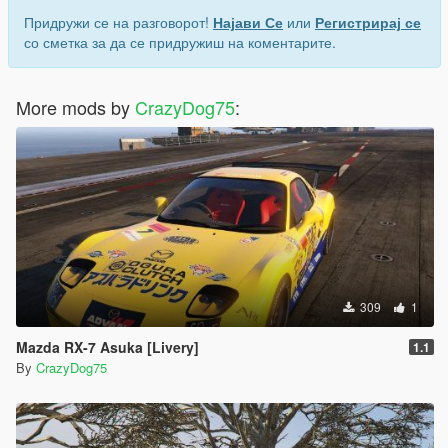
Придружи се на разговорот!
Најави Се
или
Регистрирај се
со сметка за да се придружиш на коментарите.
More mods by
CrazyDog75
:
309
1
Mazda RX-7 Asuka [Livery]
1.1
By
CrazyDog75