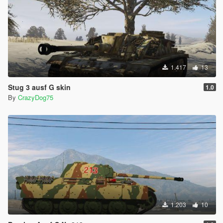
1.417
13
Stug 3 ausf G skin
1.0
By
CrazyDog75
1.203
10