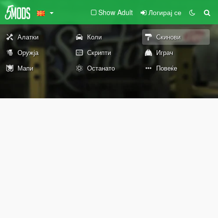
Show Adult
Логирај се
Алатки
Коли
Скинови
Оружја
Скрипти
Играч
Мапи
Останато
Повеќе