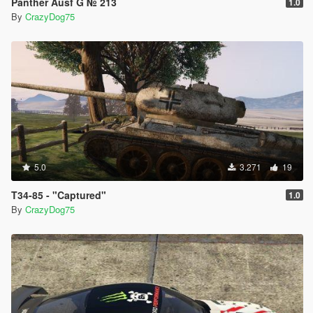
Panther Ausf G № 213
1.0
By
CrazyDog75
5.0
3.271
19
T34-85 - "Captured"
1.0
By
CrazyDog75