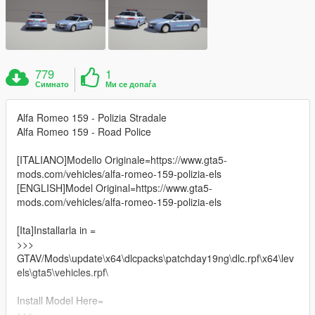
779
1
Симнато
Ми се допаѓа
Alfa Romeo 159 - Polizia Stradale
Alfa Romeo 159 - Road Police
[ITALIANO]Modello Originale=https://www.gta5-
mods.com/vehicles/alfa-romeo-159-polizia-els
[ENGLISH]Model Original=https://www.gta5-
mods.com/vehicles/alfa-romeo-159-polizia-els
[Ita]Installarla in =
>>>
GTAV/Mods\update\x64\dlcpacks\patchday19ng\dlc.rpf\x64\lev
els\gta5\vehicles.rpf\
Install Model Here=
>>>