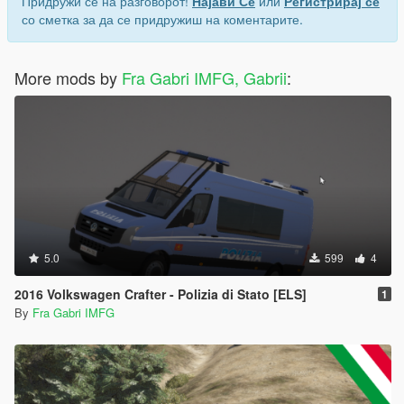
Придружи се на разговорот!
Најави Се
или
Регистрирај се
со сметка за да се придружиш на коментарите.
More mods by
Fra Gabri IMFG, Gabrii
:
5.0
599
4
2016 Volkswagen Crafter - Polizia di Stato [ELS]
1
By
Fra Gabri IMFG