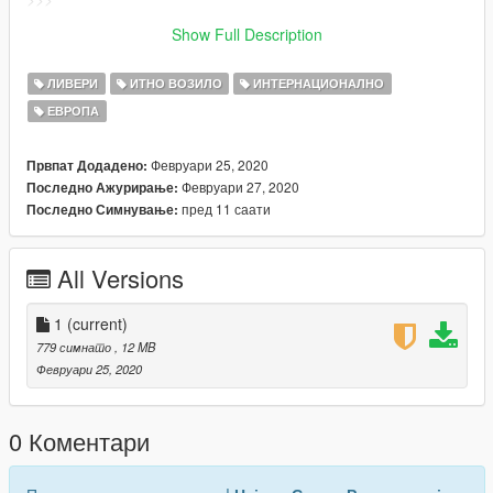
[Eng]GTAV/Mods\update\x64\dlcpacks\patchday19ng\dlc.rpf\x6
Show Full Description
4\levels\gta5\vehicles.rpf\
ЛИВЕРИ
ИТНО ВОЗИЛО
ИНТЕРНАЦИОНАЛНО
ЕВРОПА
Февруари 25, 2020
Првпат Додадено:
Февруари 27, 2020
Последно Ажурирање:
пред 11 саати
Последно Симнување:
All Versions
1
(current)
779 симнато
, 12 MB
Февруари 25, 2020
0 Коментари