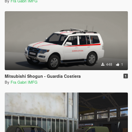
By
Fra Gabri IMFG
448
1
Mitsubishi Shogun - Guardia Costiera
1
By
Fra Gabri IMFG