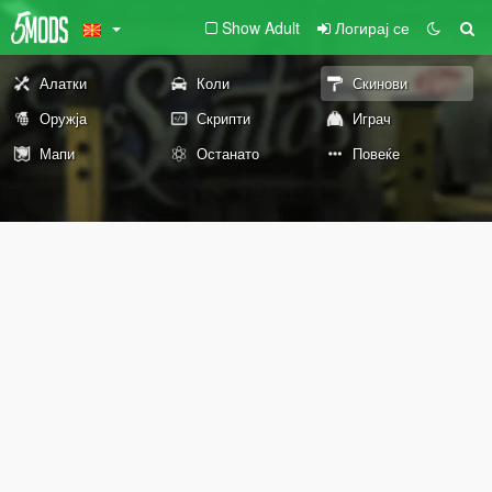
Show Adult
Логирај се
Алатки
Коли
Скинови
Оружја
Скрипти
Играч
Мапи
Останато
Повеќе