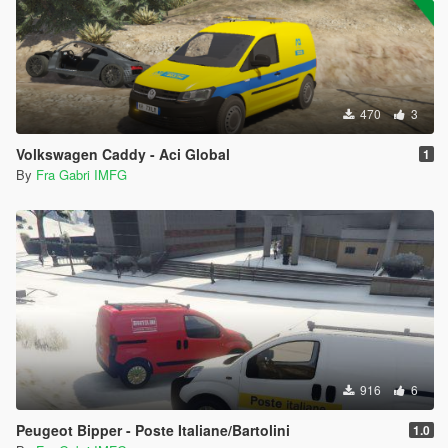
470
3
Volkswagen Caddy - Aci Global
1
By
Fra Gabri IMFG
916
6
Peugeot Bipper - Poste Italiane/Bartolini
1.0