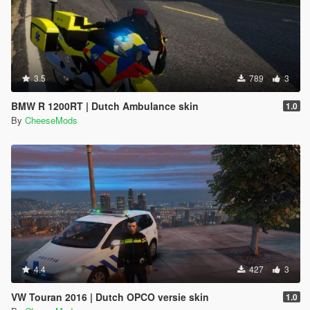
3.5
789
3
BMW R 1200RT | Dutch Ambulance skin
1.0
By
CheeseMods
4.4
427
3
VW Touran 2016 | Dutch OPCO versie skin
1.0