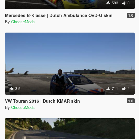
593
3
Mercedes B-Klasse | Dutch Ambulance OvD-G skin
1.0
By
CheeseMods
3.5
711
4
VW Touran 2016 | Dutch KMAR skin
1.0
By
CheeseMods