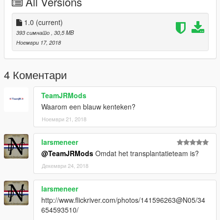
All Versions
Skin - CheeseMods
Police light setup - TeamMOH
Whelen Legacy - ObsidianGames
1.0
(current)
393 симнато
, 30,5 MB
Ноември 17, 2018
4 Коментари
TeamJRMods
Waarom een blauw kenteken?
Ноември 21, 2018
larsmeneer
@TeamJRMods
Omdat het transplantatieteam is?
Декември 24, 2018
larsmeneer
http://www.flickriver.com/photos/141596263@N05/34
654593510/