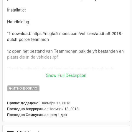
Installatie:
Handleiding
*1 download: https://nl.gta5-mods.com/vehicles/audi-a6-2018-
dutch-police-teammoh
*2 open het bestand van Teammohen pak de yft bestanden en
plaats die in de vehicles.rpf
*3 pak in mijn skin de ytd bestanden en gooi die ook in de
vehicles.rpf
Show Full Description
*4 in het andere mapje van stap 2 doe je de ELS files (XML
ИТНО ВОЗИЛО
files) in het mapje ELS/pack_default !! IN JE STANDAARD GTA
5 LOCATIE !!!
Ноември 17, 2018
Првпат Додадено:
Ноември 18, 2018
Последно Ажурирање:
Credits
пред 1 ден
Последно Симнување:
Model - Turbosquid
Converted - TeamMOH