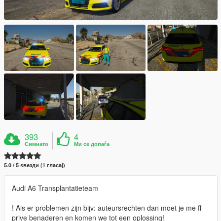
393
4
Симнато
Ми се допаѓа
5.0 / 5 ѕвезди (1 гласај)
Audi A6 Transplantatieteam
! Als er problemen zijn bijv: auteursrechten dan moet je me ff
prive benaderen en komen we tot een oplossing!