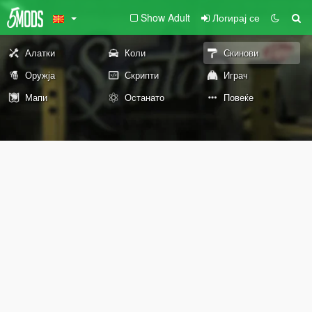
Show Adult
Логирај се
Алатки
Коли
Скинови
Оружја
Скрипти
Играч
Мапи
Останато
Повеќе