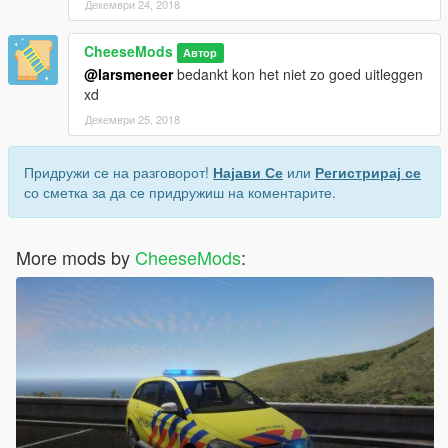
Декември 24, 2018
CheeseMods
Автор
@larsmeneer
bedankt kon het niet zo goed uitleggen
xd
Декември 25, 2018
Придружи се на разговорот!
Најави Се
или
Регистрирај се
со сметка за да се придружиш на коментарите.
More mods by
CheeseMods
: