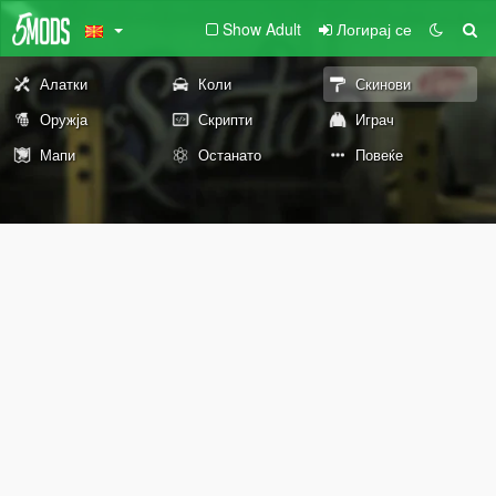
Show Adult
Логирај се
Алатки
Коли
Скинови
Оружја
Скрипти
Играч
Мапи
Останато
Повеќе