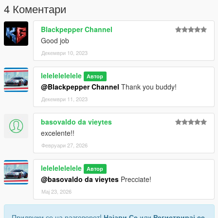
4 Коментари
Blackpepper Channel
Good job
Декември 10, 2023
lelelelelelele
Автор
@Blackpepper Channel
Thank you buddy!
Декември 11, 2023
basovaldo da vieytes
excelente!!
Февруари 27, 2026
lelelelelelele
Автор
@basovaldo da vieytes
Precciate!
Мај 23, 2026
Придружи се на разговорот!
Најави Се
или
Регистрирај се