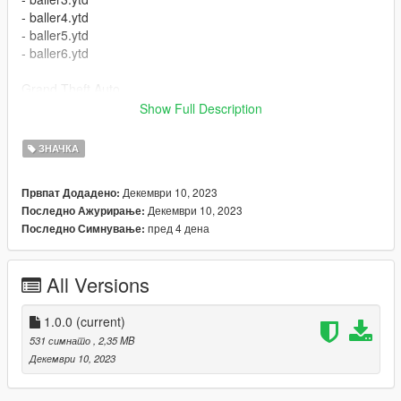
- baller4.ytd
- baller5.ytd
- baller6.ytd
Grand Theft Auto
V\update\x64\dlcpacks\mpapartment\dlc.rpf\x64\levels\gta5\veh
Show Full Description
icles\apartmentvehicles.rpf
ЗНАЧКА
- baller7.ytd
Декември 10, 2023
Првпат Додадено:
Grand Theft Auto
Декември 10, 2023
Последно Ажурирање:
V\update\x64\dlcpacks\mpsecurity\dlc1.rpf\x64\levels\gta5\vehi
пред 4 дена
Последно Симнување:
cles\mpsecurity.rpf
All Versions
1.0.0
(current)
531 симнато
, 2,35 MB
Декември 10, 2023