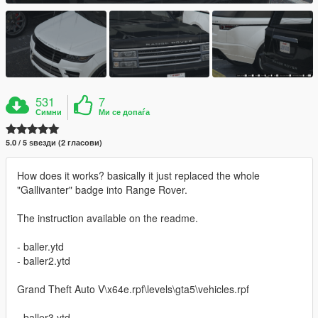
531
7
Симни
Ми се допаѓа
5.0 / 5 ѕвезди (2 гласови)
How does it works? basically it just replaced the whole
"Gallivanter" badge into Range Rover.
The instruction available on the readme.
- baller.ytd
- baller2.ytd
Grand Theft Auto V\x64e.rpf\levels\gta5\vehicles.rpf
- baller3.ytd