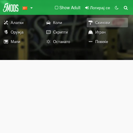
Show Adult
Логирај се
Алатки
Коли
Скинови
Оружја
Скрипти
Играч
Мапи
Останато
Повеќе