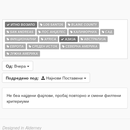
ИТНО ВОЗИЛО
LOS SANTOS
BLAINE COUNTY
SAN ANDREAS
ЛОС АНЏЕЛЕС
КАЛИФОРНИА
САД
ФИКЦИОНАЛНИ
AFRICA
АЗИЈА
АВСТРАЛИЈА
ЕВРОПА
СРЕДЕН ИСТОК
СЕВЕРНА АМЕРИКА
ЈУЖНА АМЕРИКА
Од:
Вчера
Подредено под:
Најнови Поставени
Не беа најдени фајлови, пробај повторно и смени филтени
критериуми
Designed in Alderney