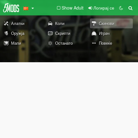
Show Adult
Логирај се
Алатки
Коли
Скинови
Оружја
Скрипти
Играч
Мапи
Останато
Повеќе