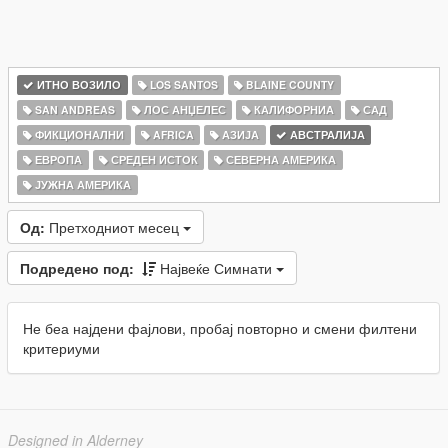
ИТНО ВОЗИЛО
LOS SANTOS
BLAINE COUNTY
SAN ANDREAS
ЛОС АНЏЕЛЕС
КАЛИФОРНИА
САД
ФИКЦИОНАЛНИ
AFRICA
АЗИЈА
АВСТРАЛИЈА
ЕВРОПА
СРЕДЕН ИСТОК
СЕВЕРНА АМЕРИКА
ЈУЖНА АМЕРИКА
Од:
Претходниот месец
Подредено под:
Највеќе Симнати
Не беа најдени фајлови, пробај повторно и смени филтени
критериуми
Designed in Alderney