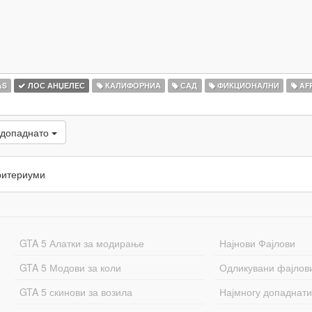
AS
ЛОС АНЏЕЛЕС
КАЛИФОРНИА
САД
ФИКЦИОНАЛНИ
AF
 допаднато
ритериуми
GTA 5 Алатки за модирање
Најнови Фајлови
GTA 5 Модови за коли
Одликувани фајлов
GTA 5 скинови за возила
Најмногу допаднати