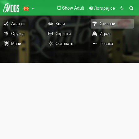
Show Adult
Логирај се
Алатки
Коли
Скинови
Оружја
Скрипти
Играч
Мапи
Останато
Повеќе