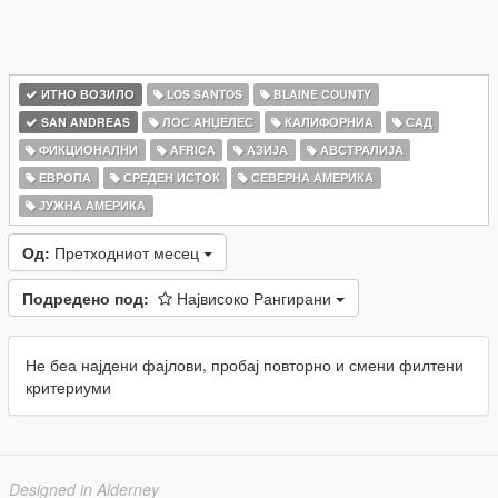
ИТНО ВОЗИЛО
LOS SANTOS
BLAINE COUNTY
SAN ANDREAS
ЛОС АНЏЕЛЕС
КАЛИФОРНИА
САД
ФИКЦИОНАЛНИ
AFRICA
АЗИЈА
АВСТРАЛИЈА
ЕВРОПА
СРЕДЕН ИСТОК
СЕВЕРНА АМЕРИКА
ЈУЖНА АМЕРИКА
Од:
Претходниот месец
Подредено под:
Највисоко Рангирани
Не беа најдени фајлови, пробај повторно и смени филтени
критериуми
Designed in Alderney