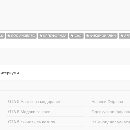
AS
ЛОС АНЏЕЛЕС
КАЛИФОРНИА
САД
ФИКЦИОНАЛНИ
AFR
ритериуми
GTA 5 Алатки за модирање
Најнови Фајлови
GTA 5 Модови за коли
Одликувани фајлов
GTA 5 скинови за возила
Најмногу допаднати