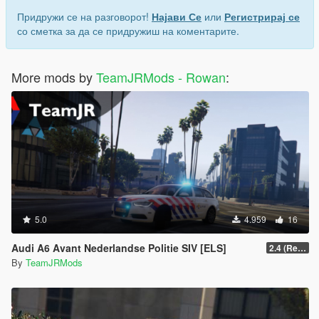
Придружи се на разговорот!
Најави Се
или
Регистрирај се
со сметка за да се придружиш на коментарите.
More mods by
TeamJRMods - Rowan
:
5.0
4.959
16
Audi A6 Avant Nederlandse Politie SIV [ELS]
2.4 (Release 2)
By
TeamJRMods