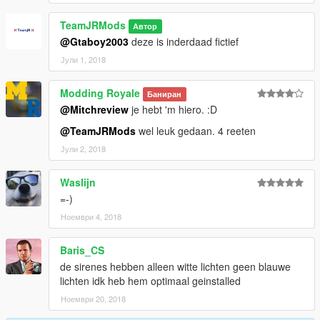
TeamJRMods
Автор
@Gtaboy2003
deze is inderdaad fictief
Јули 1, 2018
Modding Royale
Баниран
@Mitchreview
je hebt 'm hiero. :D
@TeamJRMods
wel leuk gedaan. 4 reeten
Јули 2, 2018
Waslijn
=-)
Ноември 4, 2018
Baris_CS
de sirenes hebben alleen witte lichten geen blauwe
lichten idk heb hem optimaal geinstalled
Ноември 20, 2018