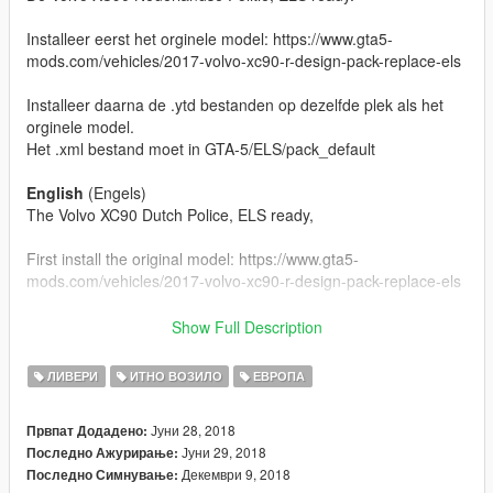
Installeer eerst het orginele model: https://www.gta5-
mods.com/vehicles/2017-volvo-xc90-r-design-pack-replace-els
Installeer daarna de .ytd bestanden op dezelfde plek als het
orginele model.
Het .xml bestand moet in GTA-5/ELS/pack_default
English
(Engels)
The Volvo XC90 Dutch Police, ELS ready,
First install the original model: https://www.gta5-
mods.com/vehicles/2017-volvo-xc90-r-design-pack-replace-els
After that, install the .ytd files in the same folder where you
Show Full Description
installed the original model.
The .xml file has to be in GTA-5/ELS/pack_default
ЛИВЕРИ
ИТНО ВОЗИЛО
ЕВРОПА
Credits:
Јуни 28, 2018
Првпат Додадено:
Model | BritishGamer88
Јуни 29, 2018
Последно Ажурирање:
Skin | TeamJR
Декември 9, 2018
Последно Симнување:
ELS | TeamJR