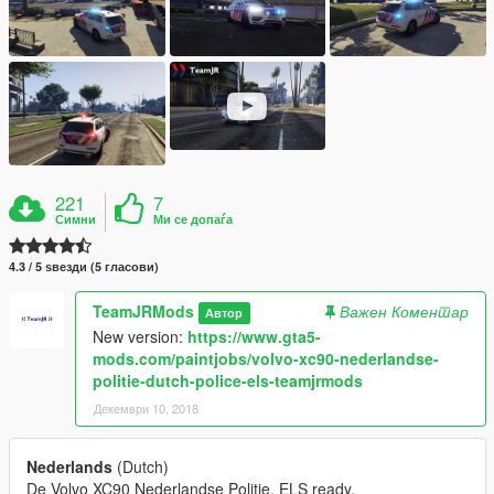
221
7
Симни
Ми се допаѓа
4.3 / 5 ѕвезди (5 гласови)
TeamJRMods
Важен Коментар
Автор
New version:
https://www.gta5-
mods.com/paintjobs/volvo-xc90-nederlandse-
politie-dutch-police-els-teamjrmods
Декември 10, 2018
Nederlands
(Dutch)
De Volvo XC90 Nederlandse Politie, ELS ready.