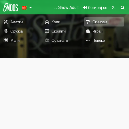
Show Adult
Логирај се
Алатки
Коли
Скинови
Оружја
Скрипти
Играч
Мапи
Останато
Повеќе