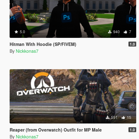
5.0
940
7
Hitman With Hoodie (SP/FIVEM)
1.0
By
Nickkonas7
551
15
Reaper (from Overwatch) Outfit for MP Male
1.0
By
Nickkonas7