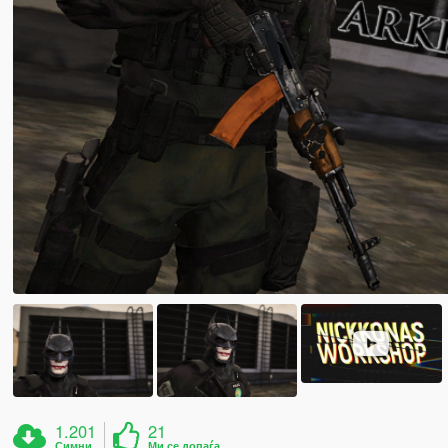
1.201
21
Симни
Ми се допаѓа