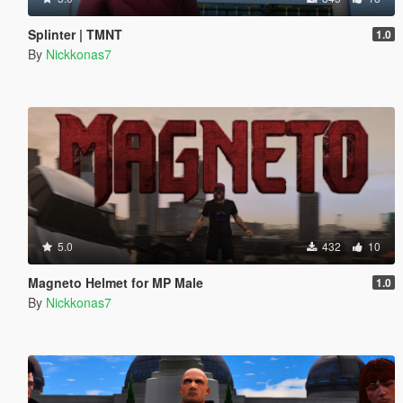
Splinter | TMNT
1.0
By
Nickkonas7
5.0
432
10
Magneto Helmet for MP Male
1.0
By
Nickkonas7