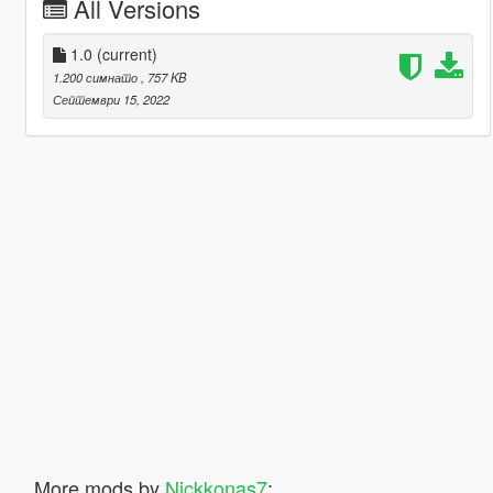
All Versions
1.0
(current)
1.200 симнато
, 757 KB
Септември 15, 2022
More mods by
Nickkonas7
: