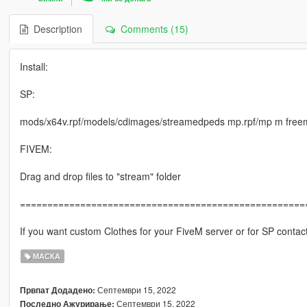
Description
Comments (15)
Install:
SP:
mods/x64v.rpf/models/cdimages/streamedpeds mp.rpf/mp m fre
FIVEM:
Drag and drop files to "stream" folder
====================================================
If you want custom Clothes for your FiveM server or for SP contac
МАСКА
Септември 15, 2022
Првпат Додадено:
Септември 15, 2022
Последно Ажурирање: