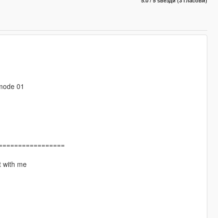
5.0 / 5 ѕвезди (3 гласови)
emode 01
=================
t with me