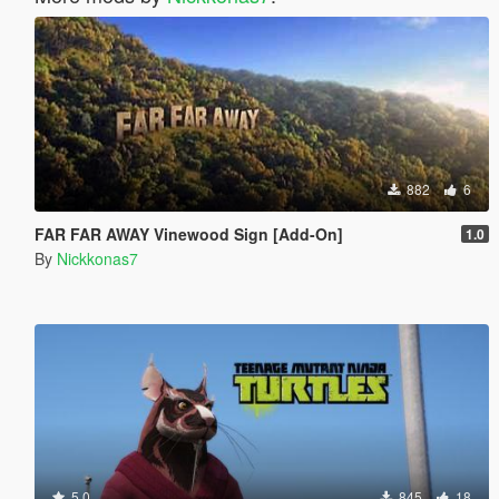
882
6
FAR FAR AWAY Vinewood Sign [Add-On]
1.0
By
Nickkonas7
5.0
845
18