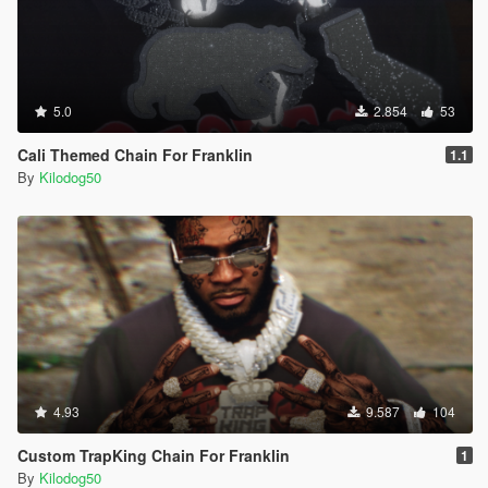
5.0
2.854
53
Cali Themed Chain For Franklin
1.1
By
Kilodog50
4.93
9.587
104
Custom TrapKing Chain For Franklin
1
By
Kilodog50