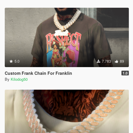
5.0
7.783
89
Custom Frank Chain For Franklin
1.0
By
Kilodog50