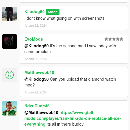
Kilodog50
Автор
I dont know what going on with screenshots
Април 22, 2024
EvoMods
@Kilodog50
It's the second mod i saw today with
same problem
Април 22, 2024
Matthewwbb10
@Kilodog50
Can you upload that diamond watch
mod?
Април 22, 2024
NdzrlDude46
@Matthewwbb10
https://www.gta5-
mods.com/player/franklin-add-on-replace-all-ice-
everything
its all in there buddy