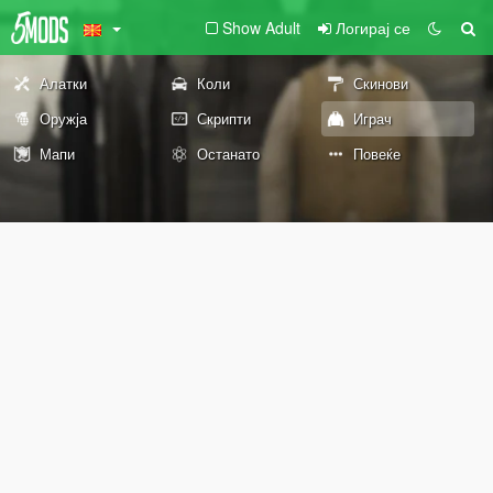
Show Adult
Логирај се
Алатки
Коли
Скинови
Оружја
Скрипти
Играч
Мапи
Останато
Повеќе