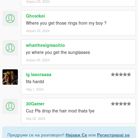
Април 23, 2024
Ghostkei
Where you get those rings from my boy ?
Април 23, 2024
whatthesigmaohio
yo where you get the sunglasses
Април 25, 2024
ig lasotaaaa
fits hardd
Мај 1, 2024
30Gamer
Cuz Pls drop the hair mod thats fye
Мај 22, 2024
Придружи се на разговорот!
Најави Се
или
Регистрирај се