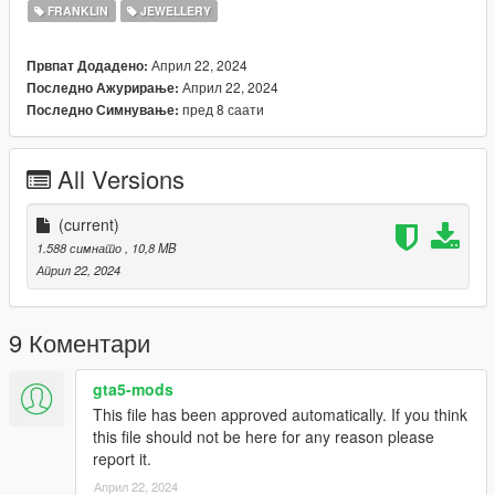
FRANKLIN
JEWELLERY
Април 22, 2024
Првпат Додадено:
Април 22, 2024
Последно Ажурирање:
пред 8 саати
Последно Симнување:
All Versions
(current)
1.588 симнато
, 10,8 MB
Април 22, 2024
9 Коментари
gta5-mods
This file has been approved automatically. If you think
this file should not be here for any reason please
report it.
Април 22, 2024