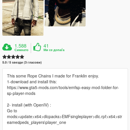
1.588
41
Симнато
Ми се допаѓа
5.0 / 5 ѕвезди (3 гласови)
This some Rope Chains I made for Franklin enjoy.
1-download and install this:
https://www.gta5-mods.com/tools/emfsp-easy-mod-folder-for-
sp-player-mods
2- install (with OpenIV) :
Go to
mods>update>x64>dlcpacks>EMFsingleplayer>dlc.rpf>x64>str
eamedpeds_players\player_one