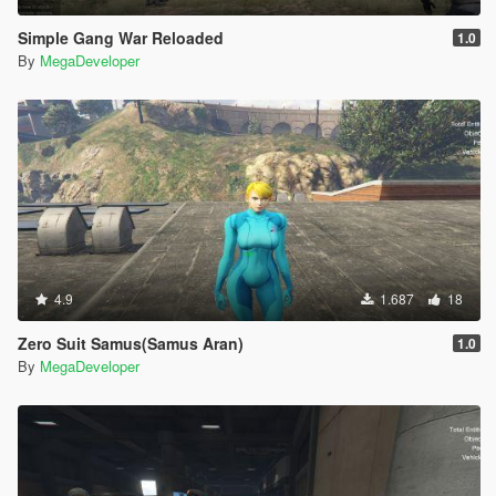
Simple Gang War Reloaded
1.0
By
MegaDeveloper
4.9
1.687
18
Zero Suit Samus(Samus Aran)
1.0
By
MegaDeveloper