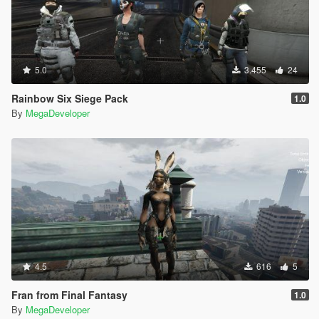
5.0
3.455
24
Rainbow Six Siege Pack
1.0
By
MegaDeveloper
4.5
616
5
Fran from Final Fantasy
1.0
By
MegaDeveloper