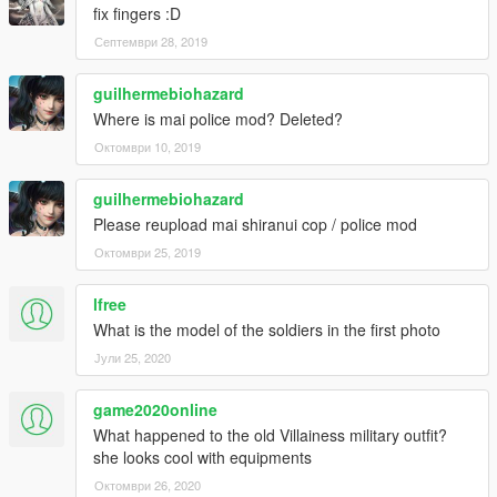
fix fingers :D
Септември 28, 2019
guilhermebiohazard
Where is mai police mod? Deleted?
Октомври 10, 2019
guilhermebiohazard
Please reupload mai shiranui cop / police mod
Октомври 25, 2019
lfree
What is the model of the soldiers in the first photo
Јули 25, 2020
game2020online
What happened to the old Villainess military outfit?
she looks cool with equipments
Октомври 26, 2020