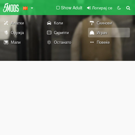
Show Adult
Логирај се
Алатки
Коли
Скинови
Оружја
Скрипти
Играч
Мапи
Останато
Повеќе