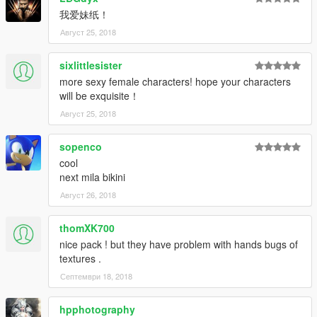
我爱妹纸！
Август 25, 2018
sixlittlesister
more sexy female characters! hope your characters
will be exquisite！
Август 25, 2018
sopenco
cool
next mila bikini
Август 26, 2018
thomXK700
nice pack ! but they have problem with hands bugs of
textures .
Септември 18, 2018
hpphotography