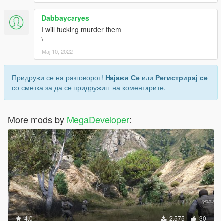
Dabbaycaryes
I will fucking murder them
\
Мај 10, 2022
Придружи се на разговорот!
Најави Се
или
Регистрирај се
со сметка за да се придружиш на коментарите.
More mods by
MegaDeveloper
:
4.0
2.575
30