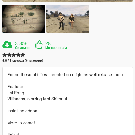
3.856
28
Симнато
Ми се допаѓа
5.0 / 5 ѕвезди (6 гласови)
Found these old files I created so might as well release them.
Features
Lei Fang
Villianess, starring Mai Shiranui
Install as addon,
More to come!
Enjoy!