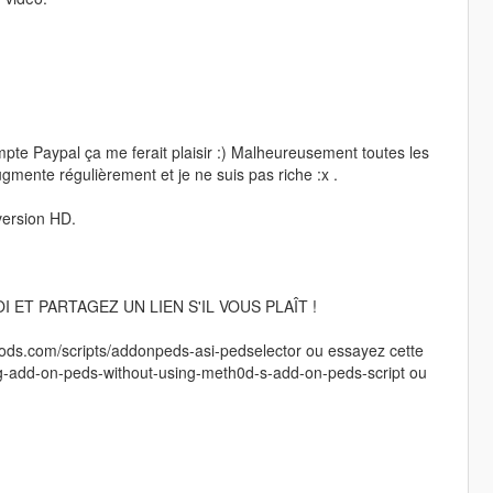
pte Paypal ça me ferait plaisir :) Malheureusement toutes les
gmente régulièrement et je ne suis pas riche :x .
version HD.
 ET PARTAGEZ UN LIEN S'IL VOUS PLAÎT !
5-mods.com/scripts/addonpeds-asi-pedselector ou essayez cette
ng-add-on-peds-without-using-meth0d-s-add-on-peds-script ou