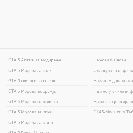
GTA 5 Алатки за модирање
Најнови Фајлови
GTA 5 Модови за коли
Одликувани фајлов
GTA 5 скинови за возила
Најмногу допаднати
GTA 5 Модови за оружја
Најмногу симнати ф
GTA 5 Модови за скрипти
Највисоко рангиран
GTA 5 Модови за играч
GTA5-Mods.com Та
GTA 5 Модови за мапи
GTA 5 Разно Модови