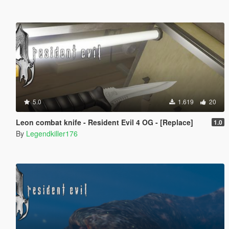
5.0
1.619
20
Leon combat knife - Resident Evil 4 OG - [Replace]
1.0
By
Legendkiller176