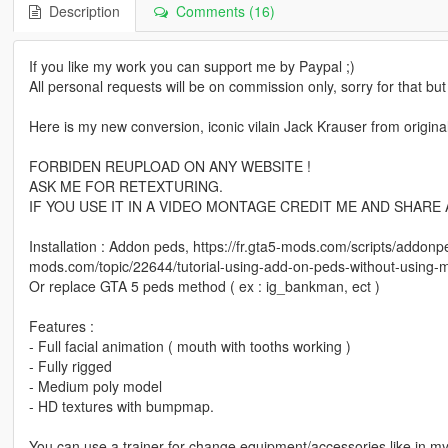
Description
Comments (16)
If you like my work you can support me by Paypal ;)
All personal requests will be on commission only, sorry for that but
Here is my new conversion, iconic vilain Jack Krauser from original
FORBIDEN REUPLOAD ON ANY WEBSITE !
ASK ME FOR RETEXTURING.
IF YOU USE IT IN A VIDEO MONTAGE CREDIT ME AND SHARE 
Installation : Addon peds, https://fr.gta5-mods.com/scripts/addonpe
mods.com/topic/22644/tutorial-using-add-on-peds-without-using-
Or replace GTA 5 peds method ( ex : ig_bankman, ect )
Features :
- Full facial animation ( mouth with tooths working )
- Fully rigged
- Medium poly model
- HD textures with bumpmap.
You can use a trainer for change equipment/accessories like in my