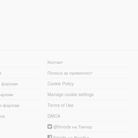
Контакт
и
Полиса за приватност
 фајлови
Cookie Policy
ајлови
Manage cookie settings
и фајлови
Terms of Use
бла
DMCA
@5mods на Твитер
5mods на Фејсбук