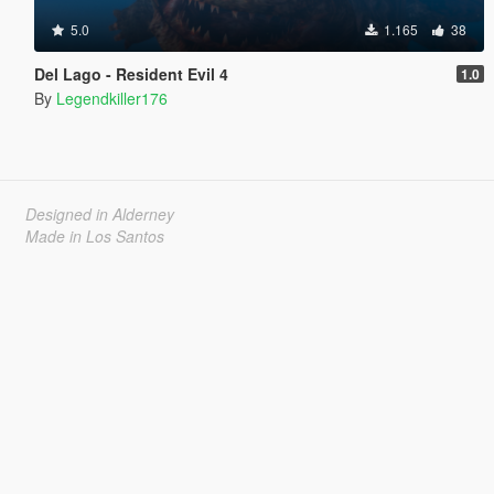
5.0
1.165
38
Del Lago - Resident Evil 4
1.0
By
Legendkiller176
Designed in Alderney
Made in Los Santos