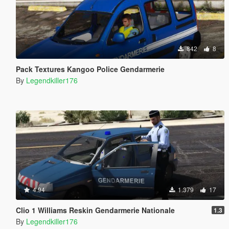
842
8
Pack Textures Kangoo Police Gendarmerie
By
Legendkiller176
4.94
1.379
17
Clio 1 Williams Reskin Gendarmerie Nationale
1.3
By
Legendkiller176