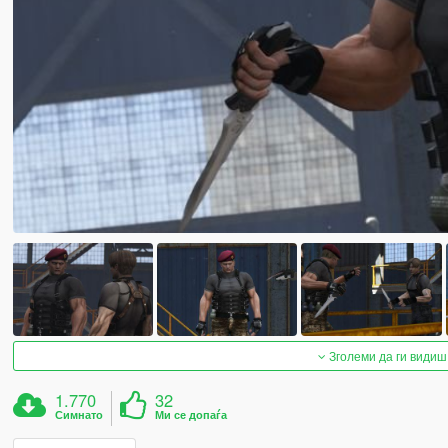
Зголеми да ги видиш
1.770
32
Симнато
Ми се допаѓа