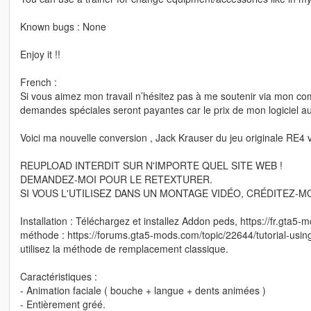
Known bugs : None
Enjoy it !!
French :
Si vous aimez mon travail n’hésitez pas à me soutenir via mon com
demandes spéciales seront payantes car le prix de mon logiciel au
Voici ma nouvelle conversion , Jack Krauser du jeu originale RE4 
REUPLOAD INTERDIT SUR N'IMPORTE QUEL SITE WEB !
DEMANDEZ-MOI POUR LE RETEXTURER.
SI VOUS L'UTILISEZ DANS UN MONTAGE VIDÉO, CRÉDITEZ-MOI
Installation : Téléchargez et installez Addon peds, https://fr.gta
méthode : https://forums.gta5-mods.com/topic/22644/tutorial-usi
utilisez la méthode de remplacement classique.
Caractéristiques :
- Animation faciale ( bouche + langue + dents animées )
- Entièrement gréé.