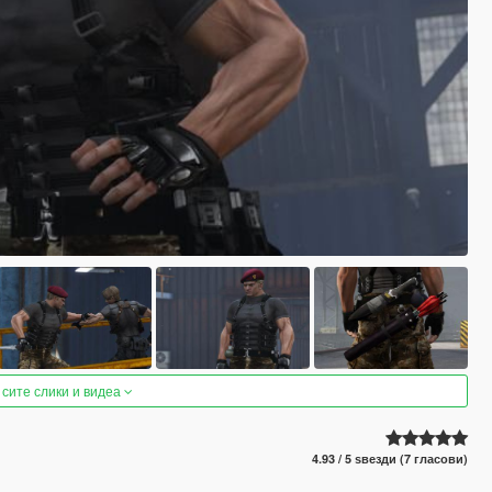
 сите слики и видеа
4.93 / 5 ѕвезди (7 гласови)