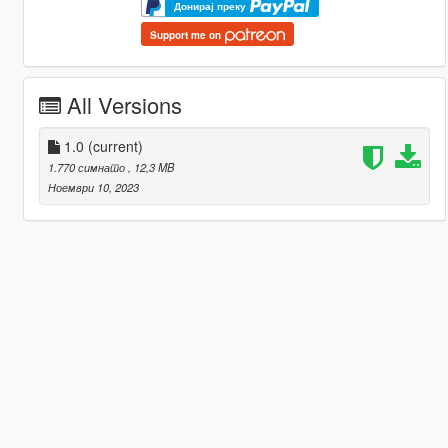
Донирај преку
Support me on
All Versions
1.0
(current)
1.770 симнато
, 12,3 MB
Ноември 10, 2023