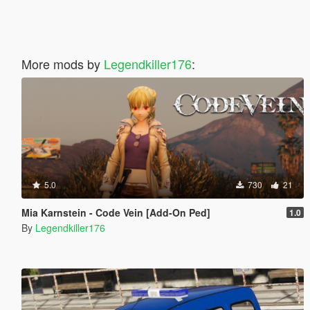
More mods by
Legendkiller176
:
5.0
730
21
Mia Karnstein - Code Vein [Add-On Ped]
1.0
By
Legendkiller176