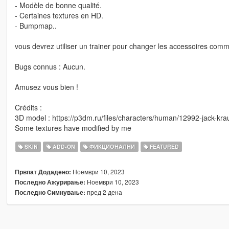
- Modèle de bonne qualité.
- Certaines textures en HD.
- Bumpmap..
vous devrez utiliser un trainer pour changer les accessoires com
Bugs connus : Aucun.
Amusez vous bien !
Crédits :
3D model : https://p3dm.ru/files/characters/human/12992-jack-kra
Some textures have modified by me
SKIN
ADD-ON
ФИКЦИОНАЛНИ
FEATURED
Ноември 10, 2023
Првпат Додадено:
Ноември 10, 2023
Последно Ажурирање:
пред 2 дена
Последно Симнување: