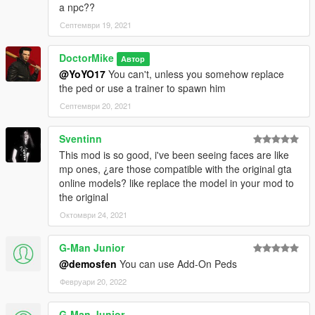
a npc??
Септември 19, 2021
DoctorMike
Автор
@YoYO17
You can't, unless you somehow replace
the ped or use a trainer to spawn him
Септември 20, 2021
Sventinn
This mod is so good, i've been seeing faces are like
mp ones, ¿are those compatible with the original gta
online models? like replace the model in your mod to
the original
Октомври 24, 2021
G-Man Junior
@demosfen
You can use Add-On Peds
Февруари 20, 2022
G-Man Junior