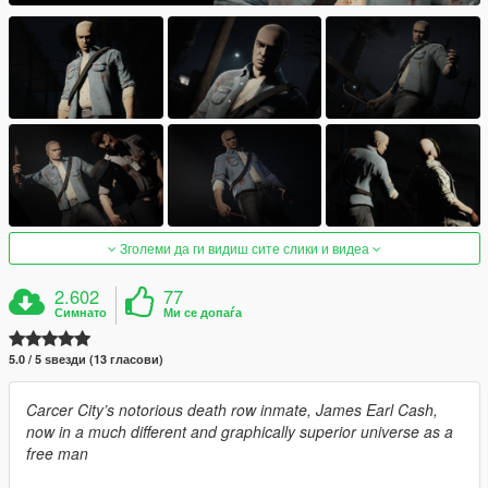
Зголеми да ги видиш сите слики и видеа
2.602
77
Симнато
Ми се допаѓа
5.0 / 5 ѕвезди (13 гласови)
Carcer City’s notorious death row inmate, James Earl Cash,
now in a much different and graphically superior universe as a
free man