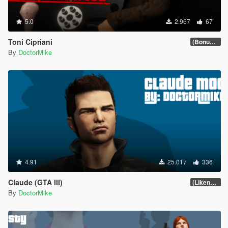
5.0
2.967
67
Toni Cipriani
(Bonus Update)
By
DoctorMike
4.91
25.017
336
Claude (GTA III)
(Likeness Update 3.2A)
By
DoctorMike