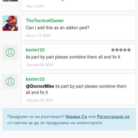
Мај 1, 2023
TheTacticalGamer
Can i add this as an addon ped?
Август 15, 2023
kerim123
its part by part please combine them all and fix it
Јануари 29, 2024
kerim123
@DoctorMike
its part by part please combine them
all and fix it
Јануари 29, 2024
Придружи се на разговорот!
Најави Се
или
Регистрирај се
со сметка за да се придружиш на коментарите.