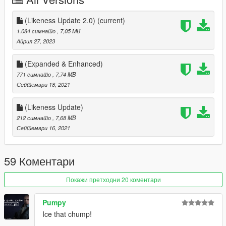
(Likeness Update 2.0)
(current)
1.084 симнато
, 7,05 MB
Април 27, 2023
(Expanded & Enhanced)
771 симнато
, 7,74 MB
Септември 18, 2021
(Likeness Update)
212 симнато
, 7,68 MB
Септември 16, 2021
59 Коментари
Покажи претходни 20 коментари
Pumpy
Ice that chump!