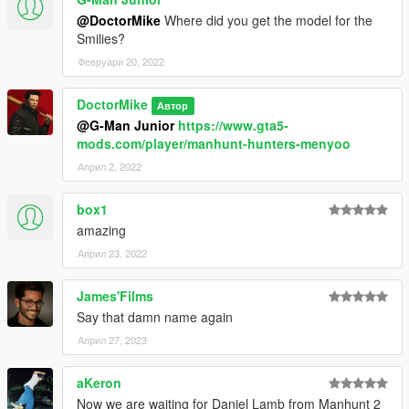
@DoctorMike
Where did you get the model for the
Smilies?
Февруари 20, 2022
DoctorMike
Автор
@G-Man Junior
https://www.gta5-
mods.com/player/manhunt-hunters-menyoo
Април 2, 2022
box1
amazing
Април 23, 2022
James'Films
Say that damn name again
Април 27, 2023
aKeron
Now we are waiting for Daniel Lamb from Manhunt 2