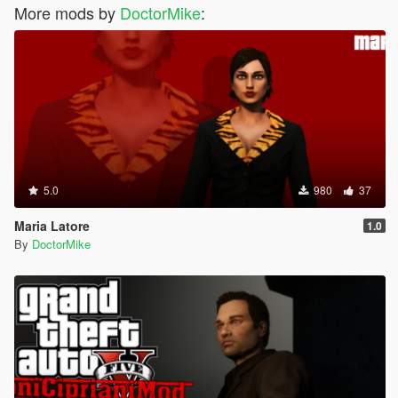
More mods by
DoctorMike
:
5.0
980
37
Maria Latore
1.0
By
DoctorMike