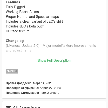
Features
Fully Rigged
Working Facial Anims
Proper Normal and Specular maps
Includes a clean variant of JEC's shirt
Includes JEC's beta outfit
HD face texture
Changelog
(Likeness Update 2.0) - Major model/texture improvements
and adjustments
Installation:
Show Full Description
1- Navigate to Mods> x64v.rpf> models> cdimages>
streamedpeds_mp.rpf> (You can rename the files to whatever
SKIN
ped you want to replace)
2- Delete all of the old files and add the new files.
Март 14, 2020
Првпат Додадено:
Април 27, 2023
Последно Ажурирање:
For ymt and yft's:
пред 2 минути
Последно Симнување:
1- Navigate to Mods> x64v.rpf> models> cdimages>
streamedpeds_mp.rpf and replace the files (You can rename
the files to whatever ped you want to replace)
All Versions