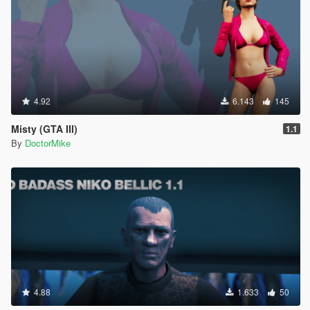
4.92
6.143
145
Misty (GTA III)
1.1
By
DoctorMike
4.88
1.633
50