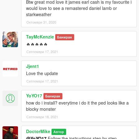
Btw great mod love it james earl cash is my favourite i
would love to see a remastered daniel lamb or
starkweather
Октомври 31, 2020
TayMcKenzie
Баниран
🔥🔥🔥🔥🔥
Септември 17, 2021
Jjent1
Love the update
Септември 17, 2021
YoYO17
Баниран
how do i install? everytime i do it the ped looks like a
blocky monster
Септември 18, 2021
DoctorMike
Автор
@YoYO17
Follow the instructions step by step,