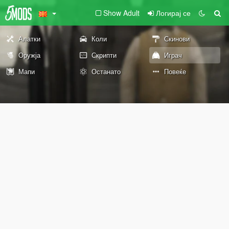
Show Adult
Логирај се
Алатки
Коли
Скинови
Оружја
Скрипти
Играч
Мапи
Останато
Повеќе