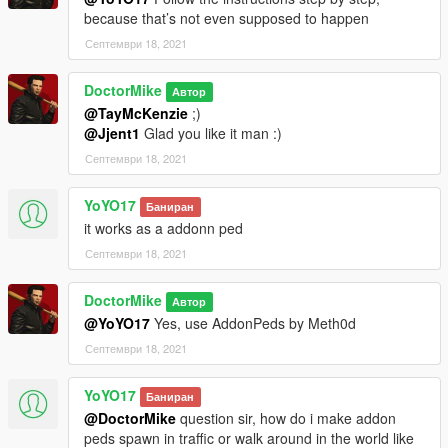
because that’s not even supposed to happen
Септември 18, 2021
DoctorMike
Автор
@TayMcKenzie
;)
@Jjent1
Glad you like it man :)
Септември 18, 2021
YoYO17
Баниран
it works as a addonn ped
Септември 18, 2021
DoctorMike
Автор
@YoYO17
Yes, use AddonPeds by Meth0d
Септември 18, 2021
YoYO17
Баниран
@DoctorMike
question sir, how do i make addon
peds spawn in traffic or walk around in the world like