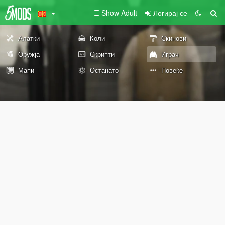
Show Adult
Логирај се
Алатки
Коли
Скинови
Оружја
Скрипти
Играч
Мапи
Останато
Повеќе