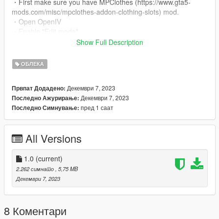
・First make sure you have MPClothes (https://www.gta5-
mods.com/misc/mpclothes-addon-clothing-slots) mod.
・Open OpenIV
・Enable "Edit mode"
・Drag and drop files here
Show Full Description
mods/update/x64/dlcpacks/mpclothes/dlc.rpf/x64/models/cdima
ges/mpclothes_male.rpf/mp_m_freemode_01_mp_m_freemod
ОБЛЕКА
e_01
Декември 7, 2023
Првпат Додадено:
／／ FiveM
Декември 7, 2023
Последно Ажурирање:
пред 1 саат
Последно Симнување:
・Extract the mod files from the downloaded folder to your
"stream" folder.
・If you are unfamiliar with the installation, be sure to check out
All Versions
this forum post (https://forum.cfx.re/t/how-to-streaming-new-
hairstyles-for-characters-step-by-step-for-dummies/1048980) /
(https://forum.cfx.re/t/how-to-stream-custom-clothes/167805)
1.0
(current)
2.262 симнато
, 5,75 MB
・ Conversion "Lazy_Eyelids" TS4.
Декември 7, 2023
Lazy_Eyelids
8 Коментари
・ Converted by despair mods.