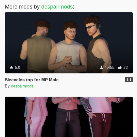
More mods by
despairmods
:
5.0
1.455
22
Sleeveles top for MP Male
1.1
By
despairmods