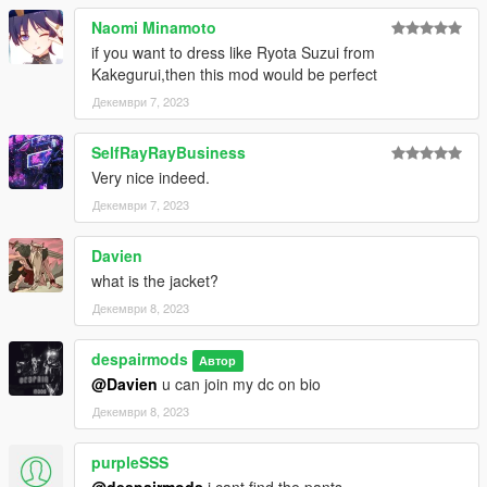
Naomi Minamoto
if you want to dress like Ryota Suzui from
Kakegurui,then this mod would be perfect
Декември 7, 2023
SelfRayRayBusiness
Very nice indeed.
Декември 7, 2023
Davien
what is the jacket?
Декември 8, 2023
despairmods
Автор
@Davien
u can join my dc on bio
Декември 8, 2023
purpleSSS
@despairmods
i cant find the pants