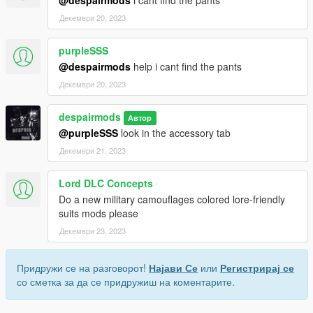
Декември 20, 2023
purpleSSS
@despairmods
help i cant find the pants
Декември 20, 2023
despairmods
Автор
@purpleSSS
look in the accessory tab
Декември 21, 2023
Lord DLC Concepts
Do a new military camouflages colored lore-friendly
suits mods please
Декември 23, 2023
Придружи се на разговорот!
Најави Се
или
Регистрирај се
со сметка за да се придружиш на коментарите.