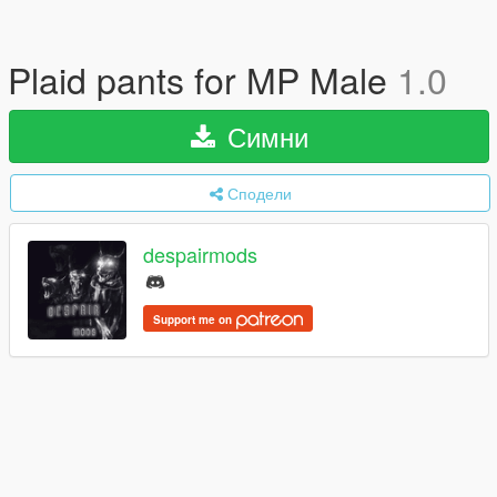
Plaid pants for MP Male
1.0
Симни
Сподели
despairmods
Support me on