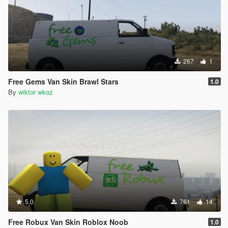
267
1
Free Gems Van Skin Brawl Stars
1.0
By
wiktor wkoz
5.0
761
14
Free Robux Van Skin Roblox Noob
1.0