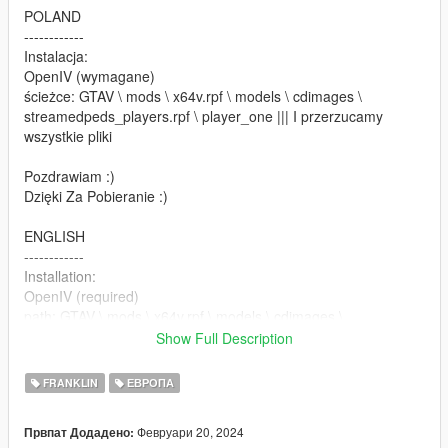
POLAND
------------
Instalacja:
OpenIV (wymagane)
ścieżce: GTAV \ mods \ x64v.rpf \ models \ cdimages \
streamedpeds_players.rpf \ player_one ||| I przerzucamy
wszystkie pliki
Pozdrawiam :)
Dzięki Za Pobieranie :)
ENGLISH
------------
Installation:
OpenIV (required)
path: GTAV \ mods \ x64v.rpf \ models \ cdimages \
streamedpeds_players.rpf \ player_one ||| And we transfer all
Show Full Description
the files
FRANKLIN
ЕВРОПА
Regards :)
Thanks For Downloading :)
Февруари 20, 2024
Првпат Додадено: