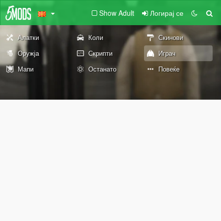
Show Adult
Логирај се
Алатки
Коли
Скинови
Оружја
Скрипти
Играч
Мапи
Останато
Повеќе