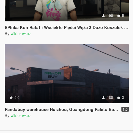
198
5
SPInka Koń Rafał i Wściekłe Pięści Węża 3 Dużo Koszulek Poland Polska Polish Polski
By
wiktor wkoz
5.0
188
3
Pandabuy warehouse Huizhou, Guangdong Paleto Bay Retexture
1.0
By
wiktor wkoz