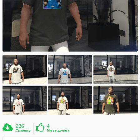
236
4
Симнато
Ми се допаѓа