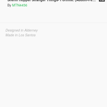
By
MTN4456
Designed in Alderney
Made in Los Santos