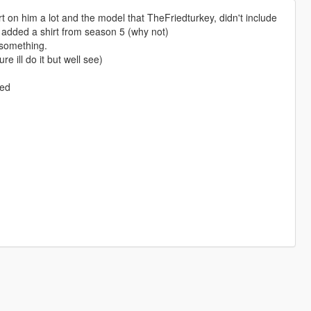
irt on him a lot and the model that TheFriedturkey, didn't include
d added a shirt from season 5 (why not)
 something.
 ill do it but well see)
ped