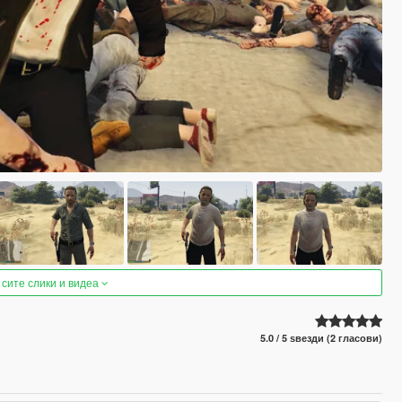
 сите слики и видеа
5.0 / 5 ѕвезди (2 гласови)