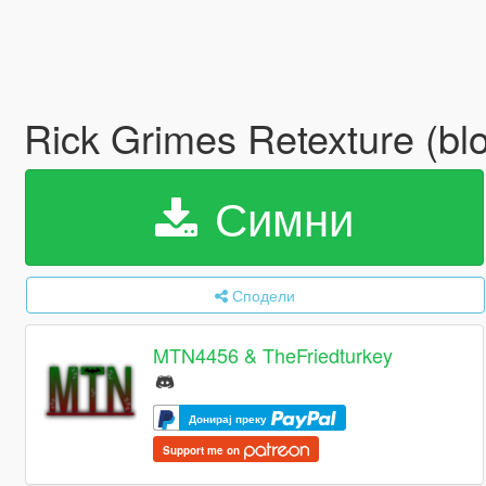
Rick Grimes Retexture (blo
Симни
Сподели
MTN4456 & TheFriedturkey
Донирај преку
Support me on