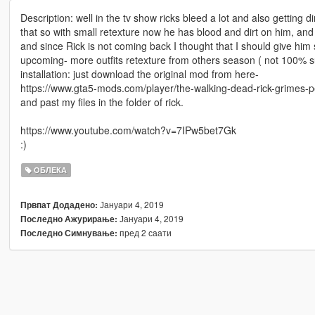
Description: well in the tv show ricks bleed a lot and also getting d
that so with small retexture now he has blood and dirt on him, an
and since Rick is not coming back I thought that I should give him
upcoming- more outfits retexture from others season ( not 100% sure
installation: just download the original mod from here-
https://www.gta5-mods.com/player/the-walking-dead-rick-grimes-
and past my files in the folder of rick.
https://www.youtube.com/watch?v=7IPw5bet7Gk
:)
ОБЛЕКА
Јануари 4, 2019
Првпат Додадено:
Јануари 4, 2019
Последно Ажурирање:
пред 2 саати
Последно Симнување: