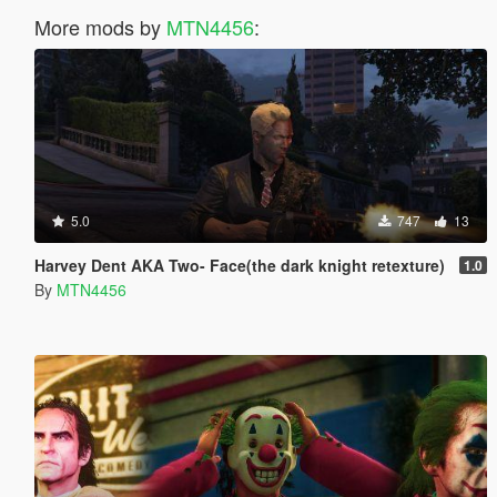
More mods by
MTN4456
:
5.0
747
13
Harvey Dent AKA Two- Face(the dark knight retexture)
1.0
By
MTN4456