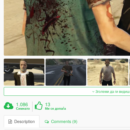
Зголеми да ги видиш
1.086
13
Симнато
Ми се допаѓа
Description
Comments (9)