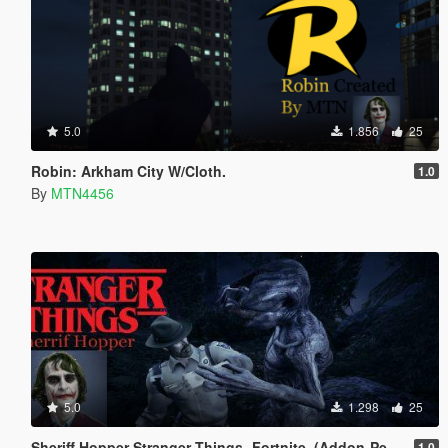
5.0
1.856
25
Robin: Arkham City W/Cloth.
1.0
By
MTN4456
5.0
1.298
25
Sheriff Hopper Stranger Things- Fortnite. (Addon-Peds).
1.0