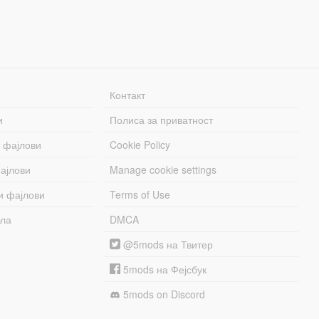
Контакт
и
Полиса за приватност
 фајлови
Cookie Policy
ајлови
Manage cookie settings
и фајлови
Terms of Use
бла
DMCA
@5mods на Твитер
5mods на Фејсбук
5mods on Discord