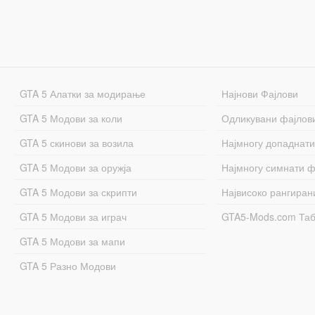
GTA 5 Алатки за модирање
Најнови Фајлови
GTA 5 Модови за коли
Одликувани фајлов
GTA 5 скинови за возила
Најмногу допаднати
GTA 5 Модови за оружја
Најмногу симнати ф
GTA 5 Модови за скрипти
Највисоко рангиран
GTA 5 Модови за играч
GTA5-Mods.com Та
GTA 5 Модови за мапи
GTA 5 Разно Модови