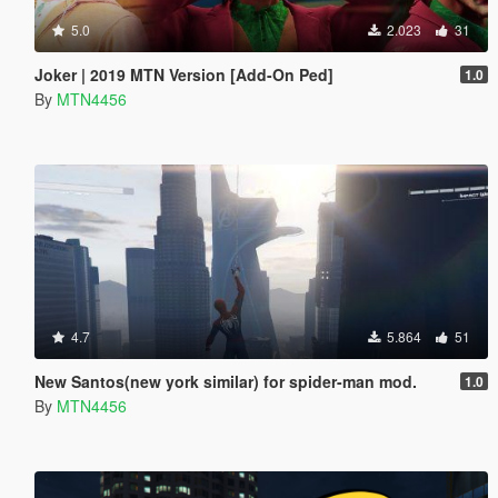
5.0
2.023
31
Joker | 2019 MTN Version [Add-On Ped]
1.0
By
MTN4456
4.7
5.864
51
New Santos(new york similar) for spider-man mod.
1.0
By
MTN4456