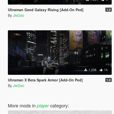
Ultraman Geed Galaxy Rising [Add-On Ped]
1.0
By
JieDao
1.238
14
Ultraman X Beta Spark Armor [Add-On Ped]
1.0
By
JieDao
More mods in
category:
player