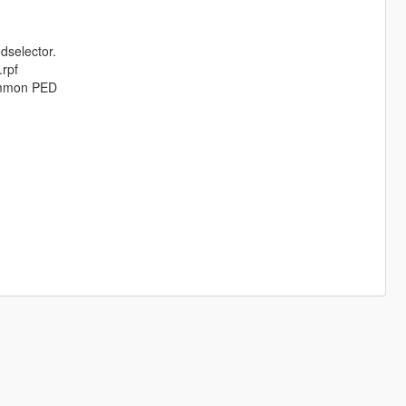
dselector.
.rpf
common PED