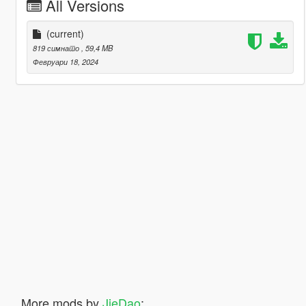
All Versions
(current)
819 симнато
, 59,4 MB
Февруари 18, 2024
More mods by
JieDao
: