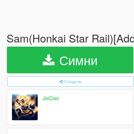
Sam(Honkai Star Rail)[Ad
Симни
Сподели
JieDao