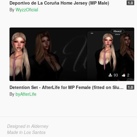
Deportivo de La Coruña Home Jersey (MP Male)
1.0
By
WyzzOficial
93
2
Detention Set - AfterLife for MP Female (fitted on Slut Body)
1.0
By
byAfterLife
Designed in Alderney
Made in Los Santos