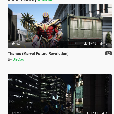
5.0
1.416
17
Thanos (Marvel Future Revolution)
1.0
By
JieDao
1.281
6