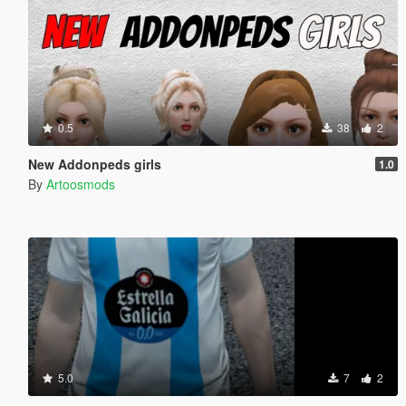
0.5
38
2
New Addonpeds girls
1.0
By
Artoosmods
5.0
7
2