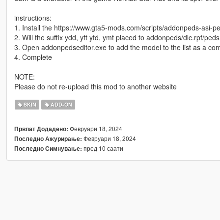
instructions:
1. Install the https://www.gta5-mods.com/scripts/addonpeds-asi-pe
2. Will the suffix ydd, yft ytd, ymt placed to addonpeds/dlc.rpf/peds
3. Open addonpedseditor.exe to add the model to the list as a 
4. Complete
NOTE:
Please do not re-upload this mod to another website
SKIN
ADD-ON
Февруари 18, 2024
Првпат Додадено:
Февруари 18, 2024
Последно Ажурирање:
пред 10 саати
Последно Симнување: