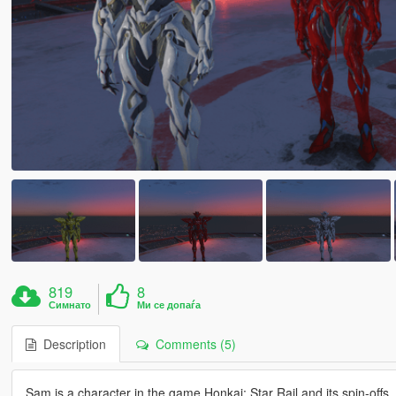
819
8
Симнато
Ми се допаѓа
Description
Comments (5)
Sam is a character in the game Honkai: Star Rail and its spin-offs.