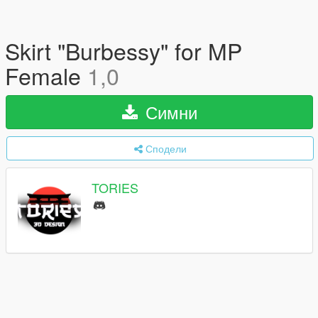
Skirt "Burbessy" for MP
Female
1,0
Симни
Сподели
TORIES