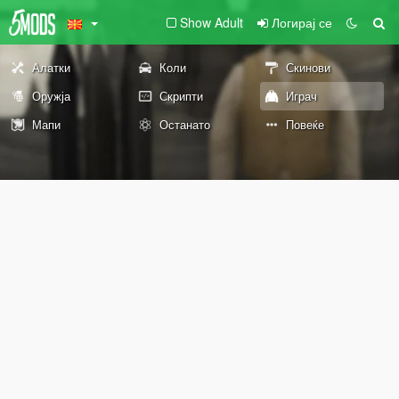
Show Adult
Логирај се
Алатки
Коли
Скинови
Оружја
Скрипти
Играч
Мапи
Останато
Повеќе