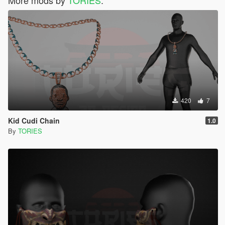
420
7
Kid Cudi Chain
1.0
By
TORIES