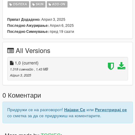
1_mp_f_clothes_01
ОБЛЕКА
SKIN
ADD-ON
Join our Discord
Април 3, 2025
Првпат Додадено:
https://discord.gg/SWEEcV2czb
Април 6, 2025
Последно Ажурирање:
пред 19 саати
Последно Симнување:
All Versions
1,0
(current)
1.318 симнато
, 1,43 MB
Април 3, 2025
0 Коментари
Придружи се на разговорот!
Најави Се
или
Регистрирај се
со сметка за да се придружиш на коментарите.
More mods by
TORIES
: