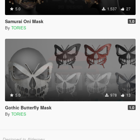
5.0
1.537
27
Samurai Oni Mask
1.0
By
TORIES
5.0
978
13
Gothic Butterfly Mask
1.0
By
TORIES
Designed in Alderney