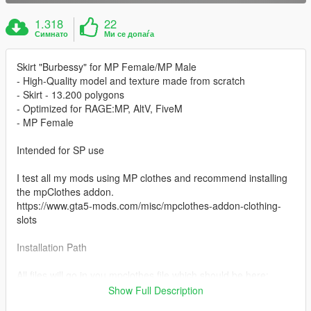
1.318
22
Симнато
Ми се допаѓа
Skirt "Burbessy" for MP Female/MP Male
- High-Quality model and texture made from scratch
- Skirt - 13.200 polygons
- Optimized for RAGE:MP, AltV, FiveM
- MP Female
Intended for SP use
I test all my mods using MP clothes and recommend installing
the mpClothes addon.
https://www.gta5-mods.com/misc/mpclothes-addon-clothing-
slots
Installation Path
All files will go in you mpclothes file which should be here:
mods/update/x64/dlcpacks/mpclothes/dlc.rpf/
Show Full Description
x64/models/cdimages/mpclothes_female.rpf/mp_f_freemode_0