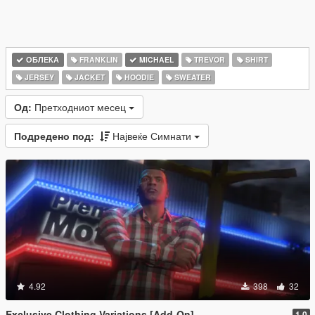
ОБЛЕКА
FRANKLIN
MICHAEL
TREVOR
SHIRT
JERSEY
JACKET
HOODIE
SWEATER
Од:
Претходниот месец
Подредено под:
Највеќе Симнати
4.92
398
32
Exclusive Clothing Variations [Add-On]
1.0