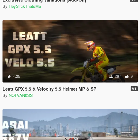
By
HeySlickThatsMe
4.25
267
9
Leatt GPX 5.5 & Velocity 5.5 Helmet MP & SP
V1
By
NOTVAN0SS