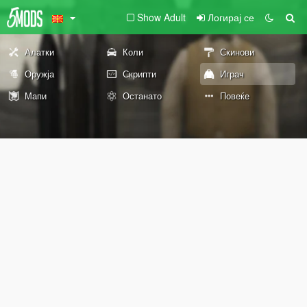
Show Adult
Логирај се
Алатки
Коли
Скинови
Оружја
Скрипти
Играч
Мапи
Останато
Повеќе