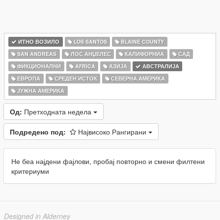
ИТНО ВОЗИЛО
LOS SANTOS
BLAINE COUNTY
SAN ANDREAS
ЛОС АНЏЕЛЕС
КАЛИФОРНИА
САД
ФИКЦИОНАЛНИ
AFRICA
АЗИЈА
АВСТРАЛИЈА
ЕВРОПА
СРЕДЕН ИСТОК
СЕВЕРНА АМЕРИКА
ЈУЖНА АМЕРИКА
Од:
Претходната недела
Подредено под:
Највисоко Рангирани
Не беа најдени фајлови, пробај повторно и смени филтени
критериуми
Designed in Alderney