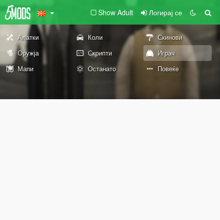
Show Adult
Логирај се
Алатки
Коли
Скинови
Оружја
Скрипти
Играч
Мапи
Останато
Повеќе